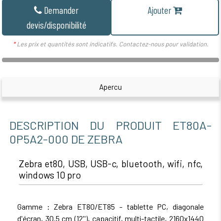
Demander
Ajouter
devis/disponibilité
*
Les prix et quantités sont indicatifs. Contactez-nous pour validation.
Apercu
DESCRIPTION DU PRODUIT ET80A-
0P5A2-000 DE ZEBRA
Zebra et80, USB, USB-c, bluetooth, wifi, nfc,
windows 10 pro
Gamme : Zebra ET80/ET85 - tablette PC, diagonale
d'écran, 30.5 cm (12''), capacitif, multi-tactile, 2160x1440