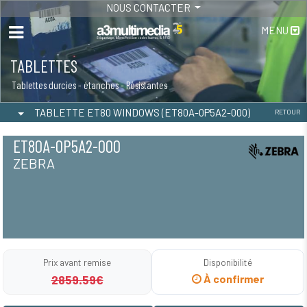
NOUS CONTACTER
MENU
TABLETTES
Tablettes durcies - étanches - Résistantes
TABLETTE ET80 WINDOWS (ET80A-0P5A2-000)
RETOUR
ET80A-0P5A2-000
ZEBRA
Prix avant remise
Disponibilité
2859.59€
À confirmer