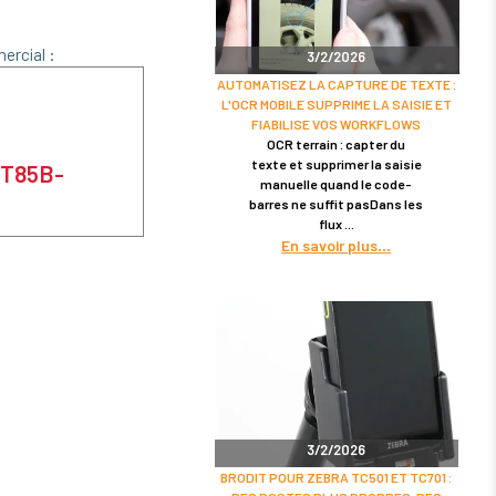
ercial :
3/2/2026
AUTOMATISEZ LA CAPTURE DE TEXTE :
L'OCR MOBILE SUPPRIME LA SAISIE ET
FIABILISE VOS WORKFLOWS
OCR terrain : capter du
texte et supprimer la saisie
ET85B-
manuelle quand le code-
barres ne suffit pasDans les
flux
En savoir plus
3/2/2026
BRODIT POUR ZEBRA TC501 ET TC701 :