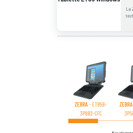
La 
tec
ZEBRA
- ET85B-
ZEBRA
3P8B2-CFC
3P5