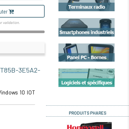
uter
r validation.
85B-3E5A2-
Windows 10 IOT
PRODUITS PHARES