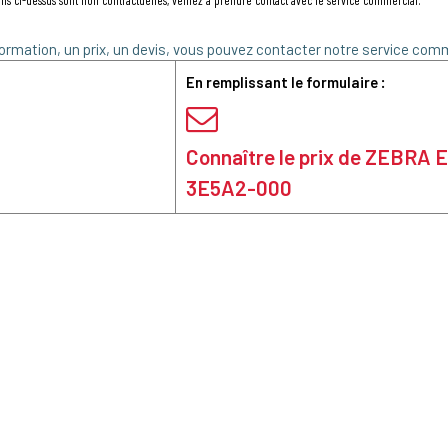
ns ci-dessus sont non contractuelles, veillez à prendre contact avec le service commercial.
ormation, un prix, un devis, vous pouvez contacter notre service comm
En remplissant le formulaire :
Connaître le prix de ZEBRA 
3E5A2-000