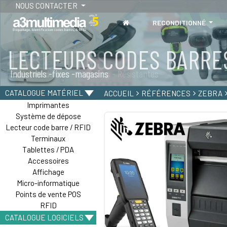
NOUS CONTACTER
RECONDITIONNÉ
LECTEURS CODES BARRE
TABLETTES
Industriels -fixes -magasins
Tablettes durcies - étanches - Résistantes
CATALOGUE MATÉRIEL
ACCUEIL
RÉFÉRENCES
ZEBRA
Imprimantes
Système de dépose
Lecteur code barre / RFID
Terminaux
Tablettes / PDA
Accessoires
Affichage
Micro-informatique
Points de vente POS
RFID
CATALOGUE LOGICIELS