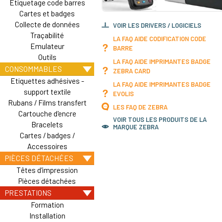
Etiquetage code barres
Cartes et badges
Collecte de données
VOIR LES DRIVERS / LOGICIELS
Traçabilité
LA FAQ AIDE CODIFICATION CODE
Emulateur
BARRE
Outils
LA FAQ AIDE IMPRIMANTES BADGE
CONSOMMABLES
ZEBRA CARD
Etiquettes adhésives -
LA FAQ AIDE IMPRIMANTES BADGE
support textile
EVOLIS
Rubans / Films transfert
LES FAQ DE ZEBRA
Cartouche d'encre
VOIR TOUS LES PRODUITS DE LA
Bracelets
MARQUE ZEBRA
Cartes / badges /
Accessoires
PIÈCES DÉTACHÉES
Têtes d'impression
Pièces détachées
PRESTATIONS
Formation
Installation