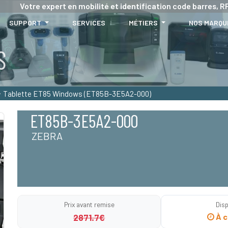
Votre expert en mobilité et identification code barres, RF
SUPPORT
SERVICES
MÉTIERS
NOS MARQU
S
Tablette ET85 Windows (ET85B-3E5A2-000)
ET85B-3E5A2-000
ZEBRA
Prix avant remise
Disp
2871.7€
À c