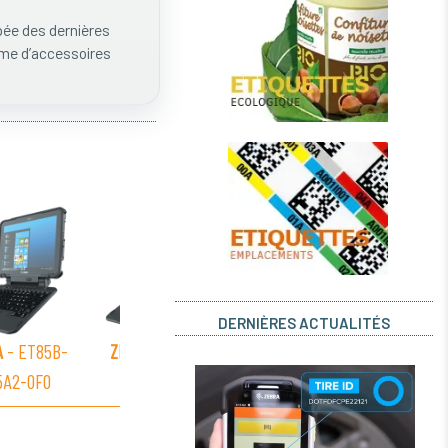
pée des dernières
mme d’accessoires
DERNIÈRES ACTUALITÉS
A
- ET85B-
ZEBRA
- ET85B-
ZEBRA
- ET85B-
ZEBR
5A2-0F0
3P5A2-00C
3P8B2-CF0
3P