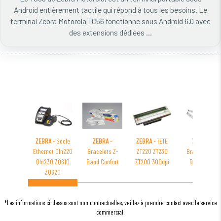
Android entièrement tactile qui répond à tous les besoins. Le
terminal Zebra Motorola TC56 fonctionne sous Android 6.0 avec
des extensions dédiées ...
ZEBRA
- Socle
ZEBRA
-
ZEBRA
- TETE
ZEBRA
-
Ethernet Qln220
Bracelets Z-
ZT220 ZT230
Bracelets Z-
Qln230 ZQ610
Band Confort
ZT200 300dpi
Band Soft
ZQ620
Infant
*Les informations ci-dessus sont non contractuelles, veillez à prendre contact avec le service
commercial.