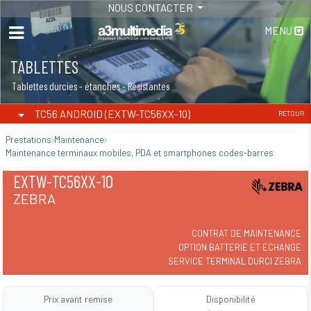
NOUS CONTACTER
MENU
TABLETTES
Tablettes durcies - étanches - Résistantes
TC56 ANDROID (EXTW-TC56XX-10)
RETOUR
Prestations
Maintenance
Maintenance terminaux mobiles, PDA et smartphones codes-barres
EXTW-TC56XX-10
ZEBRA
CONTRAT DE MAINTENANCE
OPTION BATTERIE ET ECHANGE
SERVICE TERMINAL DURCI ZEBRA
Prix avant remise
Disponibilité