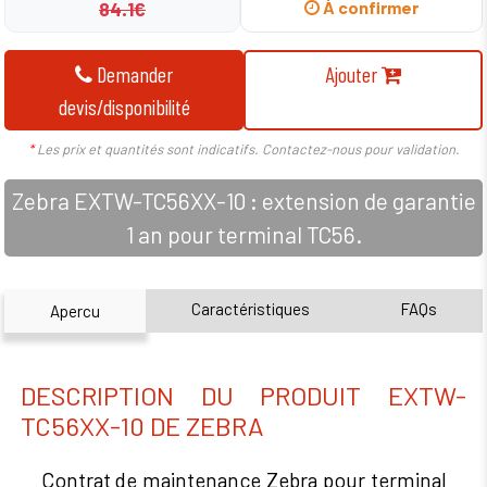
84.1€
À confirmer
Demander
Ajouter
devis/disponibilité
*
Les prix et quantités sont indicatifs. Contactez-nous pour validation.
Zebra EXTW-TC56XX-10 : extension de garantie
1 an pour terminal TC56.
Caractéristiques
FAQs
Apercu
DESCRIPTION DU PRODUIT EXTW-
TC56XX-10 DE ZEBRA
Contrat de maintenance Zebra pour terminal