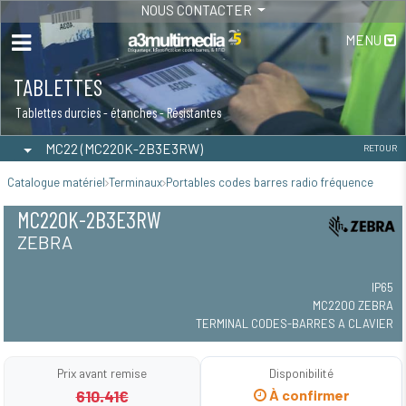
NOUS CONTACTER
MENU
TABLETTES
Tablettes durcies - étanches - Résistantes
MC22 (MC220K-2B3E3RW)
RETOUR
Catalogue matériel
Terminaux
Portables codes barres radio fréquence
MC220K-2B3E3RW
ZEBRA
IP65
MC2200 ZEBRA
TERMINAL CODES-BARRES A CLAVIER
Prix avant remise
Disponibilité
610.41€
À confirmer