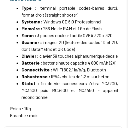
Type :
terminal portable codes-barres durci,
format droit (straight shooter)
Systeme :
Windows CE 6.0 Professionnel
Memoire :
256 Mo de RAM et 1 Go de Flash
Ecran :
3 pouces couleur tactile QVGA 320 x 320
Scanner :
imageur 2D (lecture des codes 1D et 2D,
dont DataMatrix et QR Code)
Clavier :
clavier 38 touches alphanumerique decale
Batterie :
batterie haute capacite 4 800 mAh (2X)
Connectivite :
Wi-Fi 802.11a/b/g, Bluetooth
Robustesse :
IP54, chutes de 1,2 m sur beton
Statut :
fin de vie, successeurs Zebra MC3200,
MC3300 puis MC3400 et MC3450 - appareil
reconditionne
Poids : 1Kg
Garantie : mois