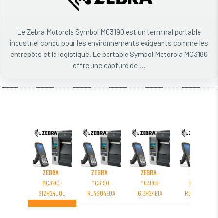
Le Zebra Motorola Symbol MC3190 est un terminal portable
industriel conçu pour les environnements exigeants comme les
entrepôts et la logistique. Le portable Symbol Motorola MC3190
offre une capture de ...
ZEBRA
-
ZEBRA
-
ZEBRA
-
ZEBRA
-
MC3190-
MC3190-
MC3190-
MC3190-
SI2H24J0J
RL4S04E0A
GI3H24EIA
RL2S24J0J