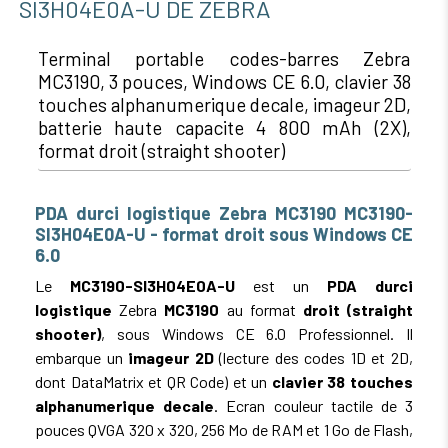
SI3H04E0A-U DE ZEBRA
Terminal portable codes-barres Zebra
MC3190, 3 pouces, Windows CE 6.0, clavier 38
touches alphanumerique decale, imageur 2D,
batterie haute capacite 4 800 mAh (2X),
format droit (straight shooter)
PDA durci logistique Zebra MC3190 MC3190-
SI3H04E0A-U - format droit sous Windows CE
6.0
Le
MC3190-SI3H04E0A-U
est un
PDA durci
logistique
Zebra
MC3190
au format
droit (straight
shooter)
, sous Windows CE 6.0 Professionnel. Il
embarque un
imageur 2D
(lecture des codes 1D et 2D,
dont DataMatrix et QR Code) et un
clavier 38 touches
alphanumerique decale
. Ecran couleur tactile de 3
pouces QVGA 320 x 320, 256 Mo de RAM et 1 Go de Flash,