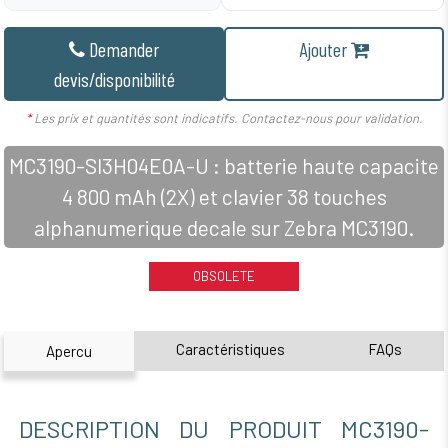
Demander
Ajouter
devis/disponibilité
*
Les prix et quantités sont indicatifs. Contactez-nous pour validation.
MC3190-SI3H04E0A-U : batterie haute capacite
4 800 mAh (2X) et clavier 38 touches
alphanumerique decale sur Zebra MC3190.
OBSOLETE
Caractéristiques
FAQs
Apercu
DESCRIPTION DU PRODUIT MC3190-