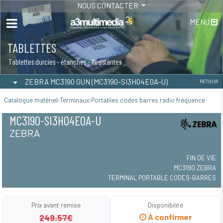
NOUS CONTACTER
MENU
TABLETTES
Tablettes durcies - étanches - Résistantes
ZEBRA MC3190 GUN (MC3190-SI3H04E0A-U)
RETOUR
Catalogue matériel
Terminaux
Portables codes barres radio fréquence
MC3190-SI3H04E0A-U
ZEBRA
FIN DE VIE
MC3190 ZEBRA
TERMINAL PORTABLE CODES-BARRES
Prix avant remise
Disponibilité
249.57€
À confirmer