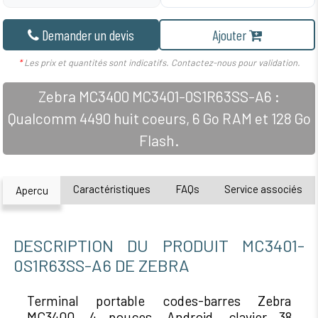
Demander un devis
Ajouter
*
Les prix et quantités sont indicatifs. Contactez-nous pour validation.
Zebra MC3400 MC3401-0S1R63SS-A6 :
Qualcomm 4490 huit coeurs, 6 Go RAM et 128 Go
Flash.
Caractéristiques
FAQs
Service associés
Apercu
DESCRIPTION DU PRODUIT MC3401-
0S1R63SS-A6 DE ZEBRA
Terminal portable codes-barres Zebra
MC3400, 4 pouces, Android, clavier 38