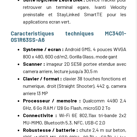
retrouver un terminal egare, Ivanti Velocity
preinstalle et StayLinked SmartTE pour les
applications ecran vert.
Caracteristiques techniques MC3401-
0S1R63SS-A6
Systeme / ecran :
Android GMS, 4 pouces WVGA
800 x 480, 600 cd/m2, Gorilla Glass, mode gant
Scanner :
imageur 2D SE58 portee etendue avec
camera arriere, lecture jusqu’a 30,5 m
Clavier / format :
clavier 38 touches fonctions et
numerique, droit (Straight Shooter), 442 g, camera
arriere 13 MP
Processeur / memoire :
Qualcomm 4490 2,4
GHz, 6 Go RAM / 128 Go Flash, microSD 2 To
Connectivite :
Wi-Fi 6E 802.11ax tri-bande 2x2
MU-MIMO, Bluetooth 5.3, NFC, USB-C 2.0
Robustesse / batterie :
chute 2,4 m sur beton,