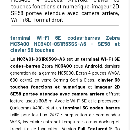
touches fonctions et numerique, imageur 2D
SE58 portee etendue avec camera arriere,
Wi-Fi 6E, format droit
terminal Wi-Fi 6E codes-barres Zebra
MC3400 MC3401-0S1R63SS-A6 - SE58 et
clavier 38 touches
Le
MC3401-0S1R63SS-A6
est un
terminal Wi-Fi 6E
codes-barres
Zebra
MC3400
sous
Android
, derniere
generation de la gamme MC3000. Ecran 4 pouces WVGA
600 cd/m2 en verre Corning Gorilla Glass,
clavier 38
touches fonctions et numerique
et
imageur 2D
SE58 portee etendue avec camera arriere
offrant
lecture jusqu’a 30,5 m. Avec le Wi-Fi 6E et le processeur
Qualcomm 4490, c’est un
terminal 5G codes-barres
taille pour les flux 24/7 : preparation de commandes
WMS, inventaire entrepot temps reel, cross-docking et
tracabilite de fabrication. Version
Full Featured
(6 Go