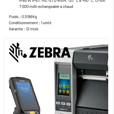
IP65 et IP67, MIL-STD-810H, -20 °C a +50 °C, Li-Ion
7 000 mAh echangeable a chaud
Poids : 0.5196Kg
Conditionnement : 1 unité
Garantie : 12 mois