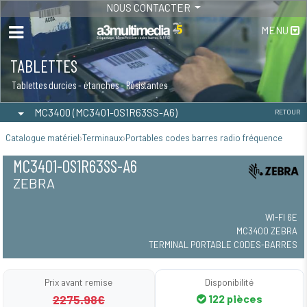
NOUS CONTACTER
MENU
TABLETTES
MAINTENANCE - INSTALLATION
Tablettes durcies - étanches - Résistantes
Maintenance-Installation
MC3400 (MC3401-0S1R63SS-A6)
RETOUR
Catalogue matériel
Terminaux
Portables codes barres radio fréquence
MC3401-0S1R63SS-A6
ZEBRA
WI-FI 6E
MC3400 ZEBRA
TERMINAL PORTABLE CODES-BARRES
Prix avant remise
Disponibilité
2275.98€
122 pièces