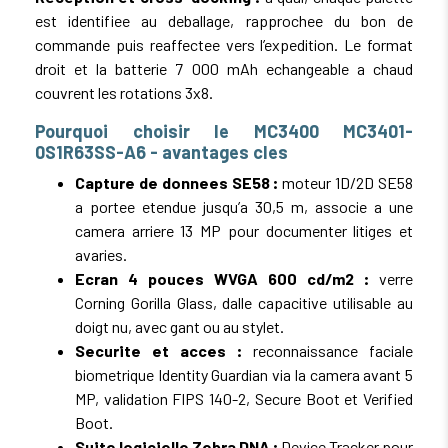
est identifiee au deballage, rapprochee du bon de
commande puis reaffectee vers l’expedition. Le format
droit et la batterie 7 000 mAh echangeable a chaud
couvrent les rotations 3x8.
Pourquoi choisir le MC3400 MC3401-
0S1R63SS-A6 - avantages cles
Capture de donnees SE58 :
moteur 1D/2D SE58
a portee etendue jusqu’a 30,5 m, associe a une
camera arriere 13 MP pour documenter litiges et
avaries.
Ecran 4 pouces WVGA 600 cd/m2 :
verre
Corning Gorilla Glass, dalle capacitive utilisable au
doigt nu, avec gant ou au stylet.
Securite et acces :
reconnaissance faciale
biometrique Identity Guardian via la camera avant 5
MP, validation FIPS 140-2, Secure Boot et Verified
Boot.
Suite logicielle Zebra DNA :
Device Tracker pour