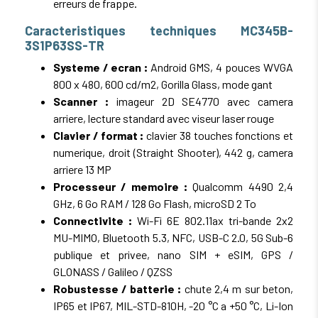
erreurs de frappe.
Caracteristiques techniques MC345B-
3S1P63SS-TR
Systeme / ecran :
Android GMS, 4 pouces WVGA
800 x 480, 600 cd/m2, Gorilla Glass, mode gant
Scanner :
imageur 2D SE4770 avec camera
arriere, lecture standard avec viseur laser rouge
Clavier / format :
clavier 38 touches fonctions et
numerique, droit (Straight Shooter), 442 g, camera
arriere 13 MP
Processeur / memoire :
Qualcomm 4490 2,4
GHz, 6 Go RAM / 128 Go Flash, microSD 2 To
Connectivite :
Wi-Fi 6E 802.11ax tri-bande 2x2
MU-MIMO, Bluetooth 5.3, NFC, USB-C 2.0, 5G Sub-6
publique et privee, nano SIM + eSIM, GPS /
GLONASS / Galileo / QZSS
Robustesse / batterie :
chute 2,4 m sur beton,
IP65 et IP67, MIL-STD-810H, -20 °C a +50 °C, Li-Ion