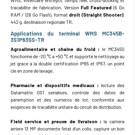
WMS, inventaire entrepot temps reel, cross-docking et
tracabilite de fabrication. Version
Full Featured
(6 Go
RAM / 128 Go Flash), format
droit (Straight Shooter)
,
442 g. declinaison regionale TR.
Applications du terminal WMS MC345B-
3S1P63SS-TR
Agroalimentaire et chaine du froid :
le MC3450
fonctionne de -20 °C a +50 °C et supporte le nettoyage au
jet grace a la double certification IP65 et IP67, un point
cle en zone de lavage.
Pharmacie et dispositifs medicaux :
lecture des
Datamatrix GS1 serialises, controle des dates de
peremption et des numeros de lot, conformite aux
exigences de tracabilite unitaire du circuit de distribution.
Field service et preuve de livraison :
la camera
arriere 13 MP documente l’etat d’un colis, capture un bon