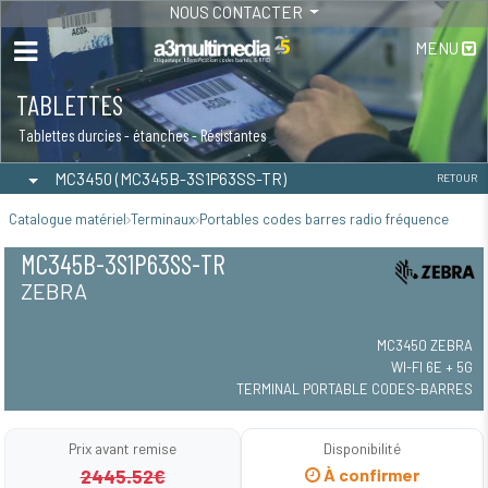
NOUS CONTACTER
MENU
TABLETTES
Tablettes durcies - étanches - Résistantes
MC3450 (MC345B-3S1P63SS-TR)
RETOUR
Catalogue matériel
Terminaux
Portables codes barres radio fréquence
MC345B-3S1P63SS-TR
ZEBRA
MC3450 ZEBRA
WI-FI 6E + 5G
TERMINAL PORTABLE CODES-BARRES
Prix avant remise
Disponibilité
2445.52€
À confirmer