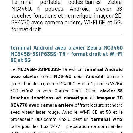
Terminal portable codes-barres Zebra
MC3450, 4 pouces, Android, clavier 38
touches fonctions et numerique, imageur 2D
SE4770 avec camera arriere, Wi-Fi 6E et 5G,
format droit
terminal Android avec clavier Zebra MC3450
MC345B-3S1P63SS-TR - format droit et Wi-Fi
6E et 5G
Le
MC345B-3S1P63SS-TR
est un
terminal Android
avec clavier
Zebra
MC3450
sous
Android
, derniere
generation de la gamme MC3000. Ecran 4 pouces WVGA
600 cd/m2 en verre Corning Gorilla Glass,
clavier 38
touches fonctions et numerique
et
imageur 2D
SE4770 avec camera arriere
offrant lecture standard
avec viseur laser rouge. Avec le Wi-Fi 6E et 5G et le
processeur Qualcomm 4490, c’est un
terminal WMS
taille pour les flux 24/7 : preparation de commandes