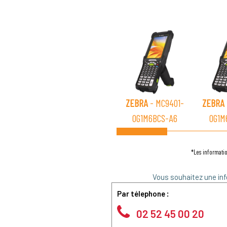
ZEBRA
- MC9401-
ZEBRA
0G1M6BCS-A6
0G1M
*Les informatio
Vous souhaitez une inf
Par télephone :
02 52 45 00 20