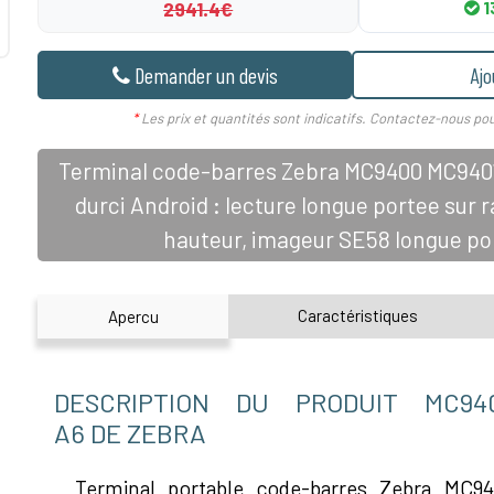
2941.4€
1
Demander un devis
Ajo
*
Les prix et quantités sont indicatifs. Contactez-nous pou
Terminal code-barres Zebra MC9400 MC94
durci Android : lecture longue portee sur
hauteur, imageur SE58 longue po
Caractéristiques
Apercu
DESCRIPTION DU PRODUIT MC940
A6 DE ZEBRA
Terminal portable code-barres Zebra MC94