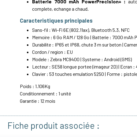
Batterie 7000 mAh PowerPrecision+ :
auto
complete, echange a chaud.
Caracteristiques principales
Sans-fil : Wi-Fi 6E (802.11ax), Bluetooth 5.3, NFC
Memoire : 6 Go RAM / 128 Go | Batterie : 7000 mAh
Durabilite : IP65 et IP68, chute 3 m sur beton | Came
Cordon / region : EU
Modele : Zebra MC9400 | Systeme : Android (GMS)
Lecteur : SE58 longue portee (imageur 2D) | Ecran : 
Clavier : 53 touches emulation 5250 | Forme : pistol
Poids : 1.106Kg
Conditionnement : 1 unité
Garantie : 12 mois
Fiche produit associée :