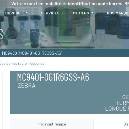
Votre expert en mobilité et identification code barres, RF
SUPPORT
SERVICES
MÉTIERS
NOS MARQU
MC9400 (MC9401-0G1R6GSS-A6)
des barres radio fréquence
MC9401-0G1R6GSS-A6
ZEBRA
GE
TERM
LONGUE 
Prix avant remise
Dis