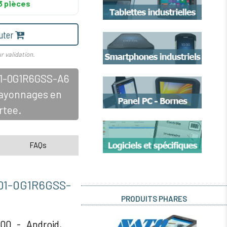
3 pièces
uter
r validation.
01-0G1R6GSS-A6
 rayonnages en
rtee.
FAQs
1-0G1R6GSS-
PRODUITS PHARES
00 - Android,