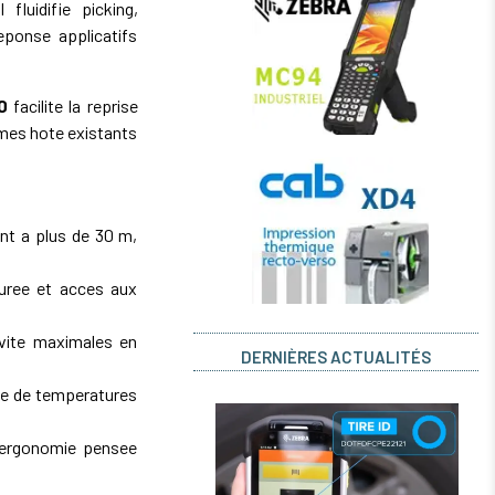
il fluidifie picking,
ponse applicatifs
0
facilite la reprise
emes hote existants
ant a plus de 30 m,
uree et acces aux
vite maximales en
DERNIÈRES ACTUALITÉS
ge de temperatures
rgonomie pensee