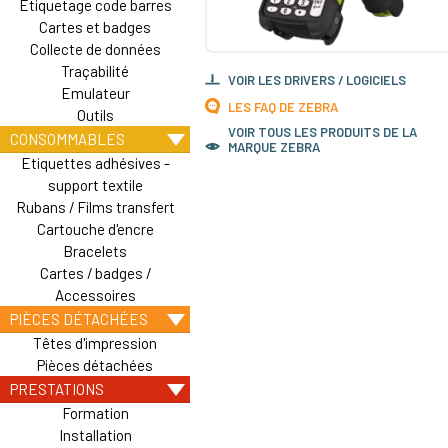
Etiquetage code barres
Cartes et badges
Collecte de données
Traçabilité
VOIR LES DRIVERS / LOGICIELS
Emulateur
LES FAQ DE ZEBRA
Outils
VOIR TOUS LES PRODUITS DE LA
CONSOMMABLES
MARQUE ZEBRA
Etiquettes adhésives -
support textile
Rubans / Films transfert
Cartouche d'encre
Bracelets
Cartes / badges /
Accessoires
PIÈCES DÉTACHÉES
Têtes d'impression
Pièces détachées
PRESTATIONS
Formation
Installation