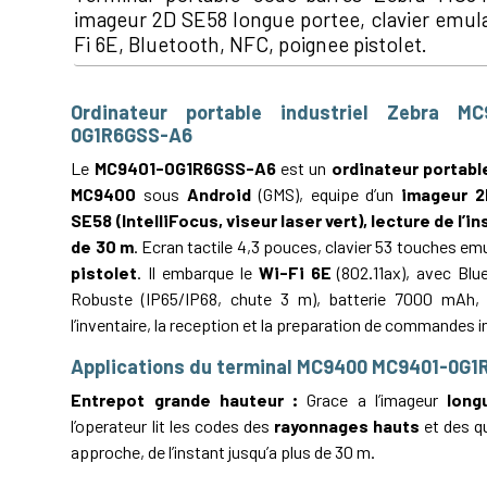
imageur 2D SE58 longue portee, clavier emul
Fi 6E, Bluetooth, NFC, poignee pistolet.
Ordinateur portable industriel Zebra M
0G1R6GSS-A6
Le
MC9401-0G1R6GSS-A6
est un
ordinateur portable
MC9400
sous
Android
(GMS), equipe d’un
imageur 2
SE58 (IntelliFocus, viseur laser vert), lecture de l’in
de 30 m
. Ecran tactile 4,3 pouces, clavier 53 touches em
pistolet
. Il embarque le
Wi-Fi 6E
(802.11ax), avec Blu
Robuste (IP65/IP68, chute 3 m), batterie 7000 mAh, 
l’inventaire, la reception et la preparation de commandes i
Applications du terminal MC9400 MC9401-0G
Entrepot grande hauteur :
Grace a l’imageur
long
l’operateur lit les codes des
rayonnages hauts
et des qu
approche, de l’instant jusqu’a plus de 30 m.