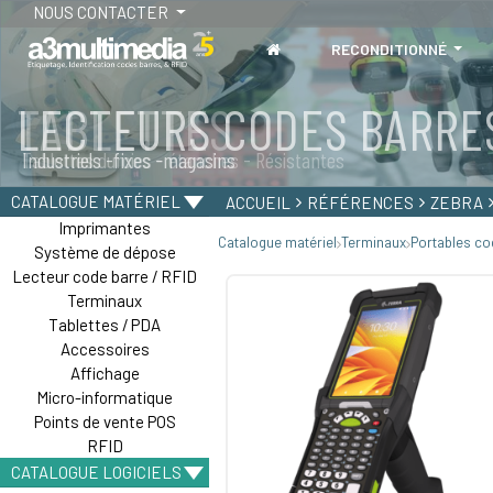
NOUS CONTACTER
RECONDITIONNÉ
TABLETTES
Tablettes durcies - étanches - Résistantes
CATALOGUE MATÉRIEL
ACCUEIL
RÉFÉRENCES
ZEBRA
Imprimantes
Catalogue matériel
Terminaux
Portables co
Système de dépose
Lecteur code barre / RFID
Terminaux
Tablettes / PDA
Accessoires
Affichage
Micro-informatique
Points de vente POS
RFID
CATALOGUE LOGICIELS