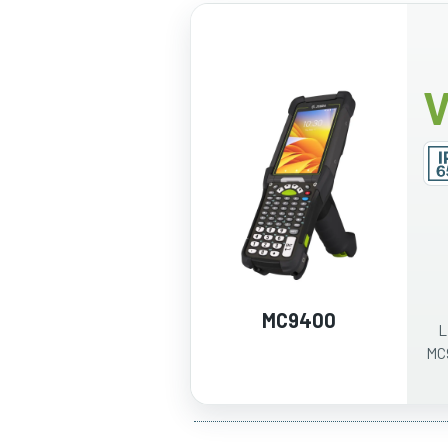
V
MC9400
L
MC9