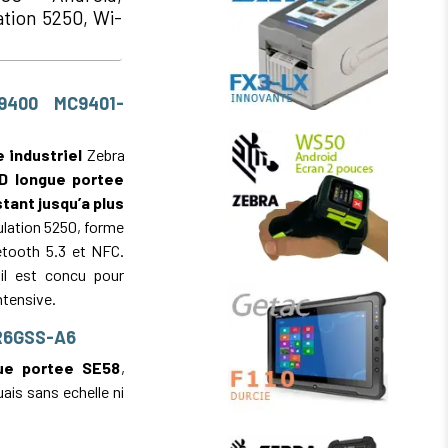
ation 5250, Wi-
C9400 MC9401-
 industriel
Zebra
D longue portee
stant jusqu’a plus
ulation 5250, forme
etooth 5.3 et NFC.
il est concu pour
ntensive.
1R6GSS-A6
ue portee SE58
,
ais sans echelle ni