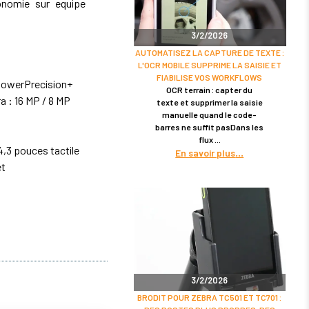
nomie sur equipe
3/2/2026
AUTOMATISEZ LA CAPTURE DE TEXTE :
L'OCR MOBILE SUPPRIME LA SAISIE ET
FIABILISE VOS WORKFLOWS
 PowerPrecision+
OCR terrain : capter du
ra : 16 MP / 8 MP
texte et supprimer la saisie
manuelle quand le code-
barres ne suffit pasDans les
flux
4,3 pouces tactile
En savoir plus
et
3/2/2026
BRODIT POUR ZEBRA TC501 ET TC701 :