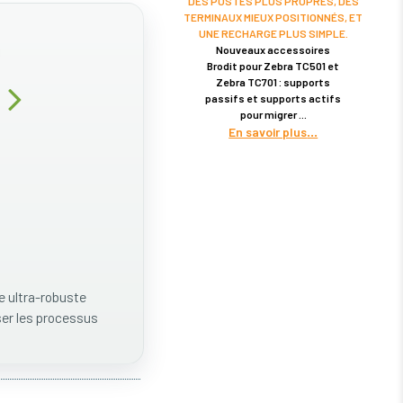
DES POSTES PLUS PROPRES, DES
TERMINAUX MIEUX POSITIONNÉS, ET
UNE RECHARGE PLUS SIMPLE.
Nouveaux accessoires
Brodit pour Zebra TC501 et
0
Zebra TC701 : supports
passifs et supports actifs
pour migrer
En savoir plus
e ultra-robuste
ser les processus