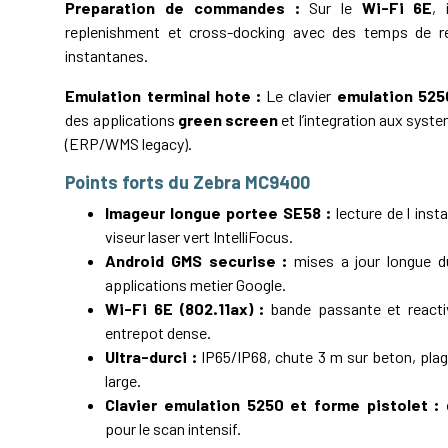
Preparation de commandes :
Sur le
Wi-Fi 6E
, 
replenishment et cross-docking avec des temps de re
instantanes.
Emulation terminal hote :
Le clavier
emulation 525
des applications
green screen
et l’integration aux syst
(ERP/WMS legacy).
Points forts du Zebra MC9400
Imageur longue portee SE58 :
lecture de l inst
viseur laser vert IntelliFocus.
Android GMS securise :
mises a jour longue d
applications metier Google.
Wi-Fi 6E (802.11ax) :
bande passante et reacti
entrepot dense.
Ultra-durci :
IP65/IP68, chute 3 m sur beton, pla
large.
Clavier emulation 5250 et forme pistolet :
e
pour le scan intensif.