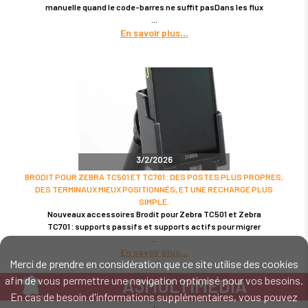
manuelle quand le code-barres ne suffit pasDans les flux
En savoir plus
3/2/2026
BRODIT POUR ZEBRA TC501 ET TC701 : DES POSTES PLUS PROPRES,
DES TERMINAUX MIEUX POSITIONNÉS, ET UNE RECHARGE PLUS
SIMPLE.
Nouveaux accessoires Brodit pour Zebra TC501 et Zebra
TC701 : supports passifs et supports actifs pour migrer
En savoir plus
Merci de prendre en considération que ce site utilise des cookies
afin de vous permettre une navigation optimisé pour vos besoins.
A3MULTIMEDIA
En cas de besoin d'informations supplémentaires, vous pouvez
LE SPÉCIALISTE MATÉRIEL ET LOGICIEL CODE BARRE