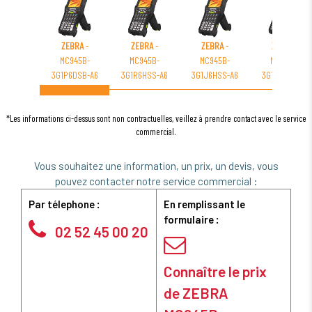
ZEBRA
-
ZEBRA
-
ZEBRA
-
ZEBRA
-
MC945B-
MC945B-
MC945B-
MC945B-
3G1P6DSB-A6
3G1R6HSS-A6
3G1J6HSS-A6
3G1M6ASS-A6
*Les informations ci-dessus sont non contractuelles, veillez à prendre contact avec le service
commercial.
Vous souhaitez une information, un prix, un devis, vous
pouvez contacter notre service commercial :
Par télephone :
En remplissant le
formulaire :
02 52 45 00 20
Connaître le prix
de ZEBRA