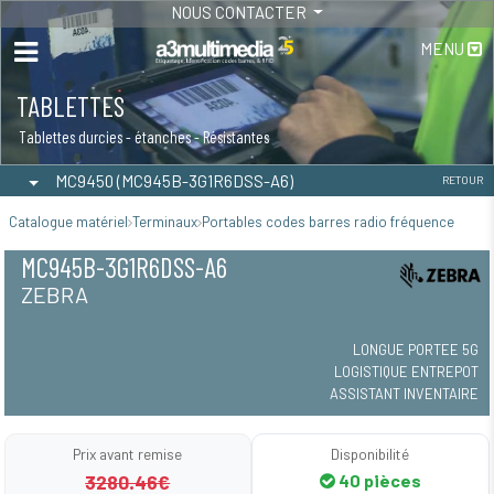
NOUS CONTACTER
MENU
TABLETTES
Tablettes durcies - étanches - Résistantes
MC9450 (MC945B-3G1R6DSS-A6)
RETOUR
Catalogue matériel
Terminaux
Portables codes barres radio fréquence
MC945B-3G1R6DSS-A6
ZEBRA
LONGUE PORTEE 5G
LOGISTIQUE ENTREPOT
ASSISTANT INVENTAIRE
Prix avant remise
Disponibilité
3280.46€
40 pièces