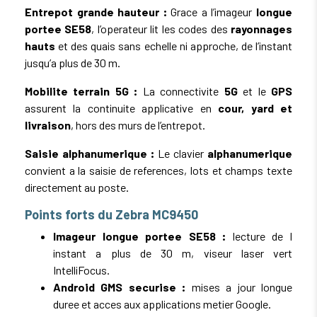
Entrepot grande hauteur :
Grace a l’imageur
longue
portee SE58
, l’operateur lit les codes des
rayonnages
hauts
et des quais sans echelle ni approche, de l’instant
jusqu’a plus de 30 m.
Mobilite terrain 5G :
La connectivite
5G
et le
GPS
assurent la continuite applicative en
cour, yard et
livraison
, hors des murs de l’entrepot.
Saisie alphanumerique :
Le clavier
alphanumerique
convient a la saisie de references, lots et champs texte
directement au poste.
Points forts du Zebra MC9450
Imageur longue portee SE58 :
lecture de l
instant a plus de 30 m, viseur laser vert
IntelliFocus.
Android GMS securise :
mises a jour longue
duree et acces aux applications metier Google.