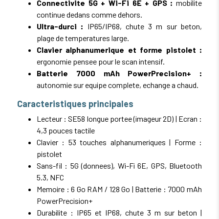
Connectivite 5G + Wi-Fi 6E + GPS :
mobilite
continue dedans comme dehors.
Ultra-durci :
IP65/IP68, chute 3 m sur beton,
plage de temperatures large.
Clavier alphanumerique et forme pistolet :
ergonomie pensee pour le scan intensif.
Batterie 7000 mAh PowerPrecision+ :
autonomie sur equipe complete, echange a chaud.
Caracteristiques principales
Lecteur : SE58 longue portee (imageur 2D) | Ecran :
4,3 pouces tactile
Clavier : 53 touches alphanumeriques | Forme :
pistolet
Sans-fil : 5G (donnees), Wi-Fi 6E, GPS, Bluetooth
5.3, NFC
Memoire : 6 Go RAM / 128 Go | Batterie : 7000 mAh
PowerPrecision+
Durabilite : IP65 et IP68, chute 3 m sur beton |