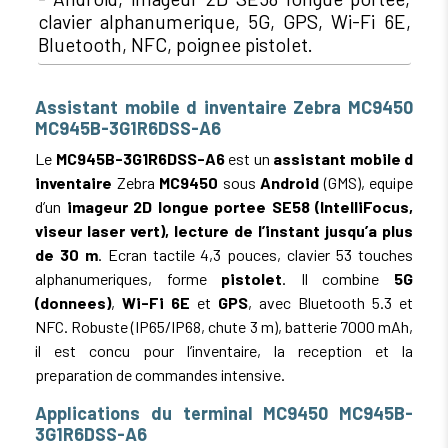
clavier alphanumerique, 5G, GPS, Wi-Fi 6E,
Bluetooth, NFC, poignee pistolet.
Assistant mobile d inventaire Zebra MC9450
MC945B-3G1R6DSS-A6
Le
MC945B-3G1R6DSS-A6
est un
assistant mobile d
inventaire
Zebra
MC9450
sous
Android
(GMS), equipe
d’un
imageur 2D longue portee SE58 (IntelliFocus,
viseur laser vert), lecture de l’instant jusqu’a plus
de 30 m
. Ecran tactile 4,3 pouces, clavier 53 touches
alphanumeriques, forme
pistolet
. Il combine
5G
(donnees)
,
Wi-Fi 6E
et
GPS
, avec Bluetooth 5.3 et
NFC. Robuste (IP65/IP68, chute 3 m), batterie 7000 mAh,
il est concu pour l’inventaire, la reception et la
preparation de commandes intensive.
Applications du terminal MC9450 MC945B-
3G1R6DSS-A6