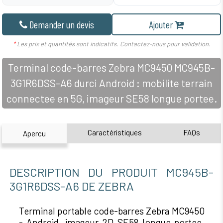
Demander un devis
Ajouter
*
Les prix et quantités sont indicatifs. Contactez-nous pour validation.
Terminal code-barres Zebra MC9450 MC945B-
3G1R6DSS-A6 durci Android : mobilite terrain
connectee en 5G, imageur SE58 longue portee.
Caractéristiques
FAQs
Apercu
DESCRIPTION DU PRODUIT MC945B-
3G1R6DSS-A6 DE ZEBRA
Terminal portable code-barres Zebra MC9450
- Android, imageur 2D SE58 longue portee,