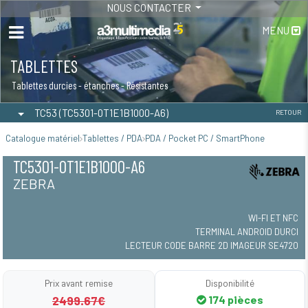
NOUS CONTACTER
MENU
TABLETTES
Tablettes durcies - étanches - Résistantes
TC53 (TC5301-0T1E1B1000-A6)
RETOUR
Catalogue matériel
Tablettes / PDA
PDA / Pocket PC / SmartPhone
TC5301-0T1E1B1000-A6
ZEBRA
WI-FI ET NFC
TERMINAL ANDROID DURCI
LECTEUR CODE BARRE 2D IMAGEUR SE4720
Prix avant remise
Disponibilité
2499.67€
174 pièces