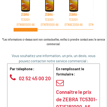
ZEBRA
-
ZEBRA
-
ZEBRA
-
ZEBRA
-
TC5301-
TC5301-
TC5301-
TC5301-
0T1K6B1000-A6
0T1K7B1000-A6
0T1K6E200A-A6
0T1K6E200F-A6
*Les informations ci-dessus sont non contractuelles, veillez à prendre contact avec le service
commercial.
Vous souhaitez une information, un prix, un devis, vous
pouvez contacter notre service commercial :
Par télephone :
En remplissant le
formulaire :
02 52 45 00 20
Connaître le prix
de ZEBRA TC5301-
0T1E1B1000-A6