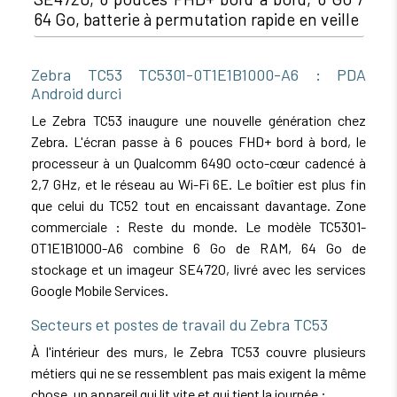
64 Go, batterie à permutation rapide en veille
Zebra TC53 TC5301-0T1E1B1000-A6 : PDA
Android durci
Le Zebra TC53 inaugure une nouvelle génération chez
Zebra. L'écran passe à 6 pouces FHD+ bord à bord, le
processeur à un Qualcomm 6490 octo-cœur cadencé à
2,7 GHz, et le réseau au Wi-Fi 6E. Le boîtier est plus fin
que celui du TC52 tout en encaissant davantage. Zone
commerciale : Reste du monde. Le modèle TC5301-
0T1E1B1000-A6 combine 6 Go de RAM, 64 Go de
stockage et un imageur SE4720, livré avec les services
Google Mobile Services.
Secteurs et postes de travail du Zebra TC53
À l'intérieur des murs, le Zebra TC53 couvre plusieurs
métiers qui ne se ressemblent pas mais exigent la même
chose, un appareil qui lit vite et qui tient la journée :