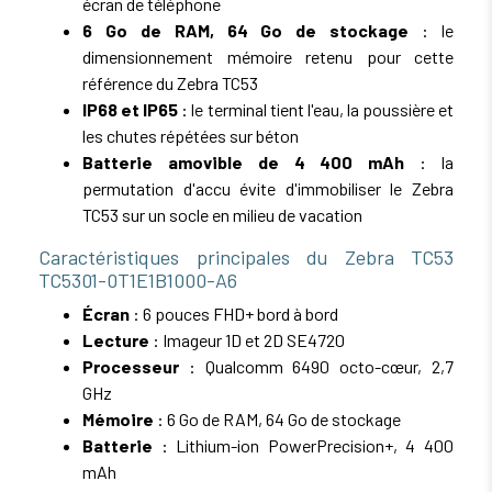
écran de téléphone
6 Go de RAM, 64 Go de stockage
: le
dimensionnement mémoire retenu pour cette
référence du Zebra TC53
IP68 et IP65
: le terminal tient l'eau, la poussière et
les chutes répétées sur béton
Batterie amovible de 4 400 mAh
: la
permutation d'accu évite d'immobiliser le Zebra
TC53 sur un socle en milieu de vacation
Caractéristiques principales du Zebra TC53
TC5301-0T1E1B1000-A6
Écran
: 6 pouces FHD+ bord à bord
Lecture
: Imageur 1D et 2D SE4720
Processeur
: Qualcomm 6490 octo-cœur, 2,7
GHz
Mémoire
: 6 Go de RAM, 64 Go de stockage
Batterie
: Lithium-ion PowerPrecision+, 4 400
mAh