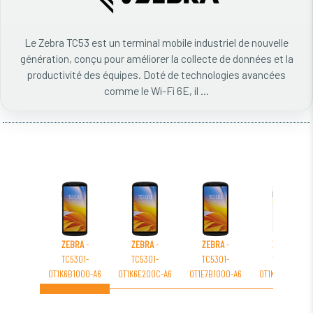
Le Zebra TC53 est un terminal mobile industriel de nouvelle
génération, conçu pour améliorer la collecte de données et la
productivité des équipes. Doté de technologies avancées
comme le Wi-Fi 6E, il ...
ZEBRA
-
ZEBRA
-
ZEBRA
-
ZEBRA
-
TC5301-
TC5301-
TC5301-
TC5301-
0T1K6B1000-A6
0T1K6E200C-A6
0T1E7B1000-A6
0T1K4B1000-A6