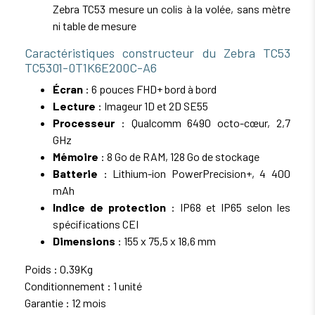
Zebra TC53 mesure un colis à la volée, sans mètre
ni table de mesure
Caractéristiques constructeur du Zebra TC53
TC5301-0T1K6E200C-A6
Écran
: 6 pouces FHD+ bord à bord
Lecture
: Imageur 1D et 2D SE55
Processeur
: Qualcomm 6490 octo-cœur, 2,7
GHz
Mémoire
: 8 Go de RAM, 128 Go de stockage
Batterie
: Lithium-ion PowerPrecision+, 4 400
mAh
Indice de protection
: IP68 et IP65 selon les
spécifications CEI
Dimensions
: 155 x 75,5 x 18,6 mm
Poids : 0.39Kg
Conditionnement : 1 unité
Garantie : 12 mois