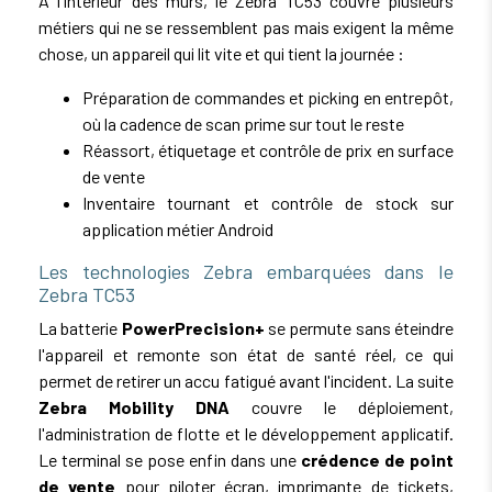
À l'intérieur des murs, le Zebra TC53 couvre plusieurs
métiers qui ne se ressemblent pas mais exigent la même
chose, un appareil qui lit vite et qui tient la journée :
Préparation de commandes et picking en entrepôt,
où la cadence de scan prime sur tout le reste
Réassort, étiquetage et contrôle de prix en surface
de vente
Inventaire tournant et contrôle de stock sur
application métier Android
Les technologies Zebra embarquées dans le
Zebra TC53
La batterie
PowerPrecision+
se permute sans éteindre
l'appareil et remonte son état de santé réel, ce qui
permet de retirer un accu fatigué avant l'incident. La suite
Zebra Mobility DNA
couvre le déploiement,
l'administration de flotte et le développement applicatif.
Le terminal se pose enfin dans une
crédence de point
de vente
pour piloter écran, imprimante de tickets,