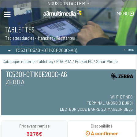
NOUS CONTACTER
MENU
TABLETTES
Tablettes durcies - étanches - Résistantes
TC53 (TC5301-0T1K6E200C-A6)
RETOUR
Catalogue matériel
Tablettes / PDA
PDA / Pocket PC / SmartPhone
TC5301-0T1K6E200C-A6
ZEBRA
WI-FI ET NFC
TERMINAL ANDROID DURCI
LECTEUR CODE BARRE 2D IMAGEUR SE55
Prix avant remise
Disponibilité
3276€
À confirmer