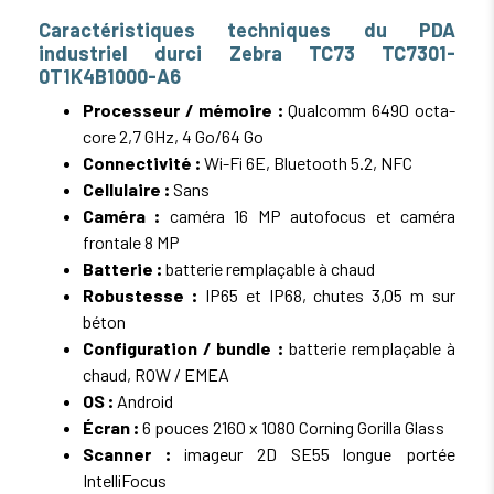
Caractéristiques techniques du PDA
industriel durci Zebra TC73 TC7301-
0T1K4B1000-A6
Processeur / mémoire :
Qualcomm 6490 octa-
core 2,7 GHz, 4 Go/64 Go
Connectivité :
Wi-Fi 6E, Bluetooth 5.2, NFC
Cellulaire :
Sans
Caméra :
caméra 16 MP autofocus et caméra
frontale 8 MP
Batterie :
batterie remplaçable à chaud
Robustesse :
IP65 et IP68, chutes 3,05 m sur
béton
Configuration / bundle :
batterie remplaçable à
chaud, ROW / EMEA
OS :
Android
Écran :
6 pouces 2160 x 1080 Corning Gorilla Glass
Scanner :
imageur 2D SE55 longue portée
IntelliFocus