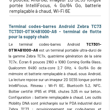
portée IntelliFocus, 4 Go/64 Go, batterie
remplaçable à chaud, Wi-Fi 6E
Terminal codes-barres Android Zebra TC73
TC7301-0T1K4B1000-A6 - terminal de flotte
pour la supply chain
Le terminal codes-barres Android
TC7301-
0T1K4B1000-A6
est un terminal portable ultra-durci de
la gamme Zebra TC7x, quatrième génération de la série
TC7x. Écran 6 pouces 2160 x 1080 Corning Gorilla Glass,
Qualcomm 6490 octa-core 2,7 GHz, 4 Go/64 Go de
mémoire et batterie remplaçable à chaud, sous Android.
La lecture repose sur un imageur 2D SE55 longue portée
IntelliFocus. Réseau : Wi-Fi 6E, Bluetooth 5.2, NFC.
Boîtier certifié IP65 et IP68, chutes 3,05 m sur béton.
Configuration : batterie remplaçable à chaud. Les outils
Mobility DNA sont préchargés sur le PDA industriel durci
Zebra TC73 : provisionnement par code-barres et