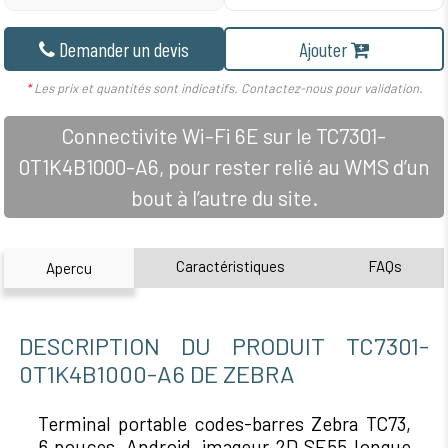
Demander un devis
Ajouter
*
Les prix et quantités sont indicatifs. Contactez-nous pour validation.
Connectivite Wi-Fi 6E sur le TC7301-
0T1K4B1000-A6, pour rester relié au WMS d’un
bout à l’autre du site.
Caractéristiques
FAQs
Apercu
DESCRIPTION DU PRODUIT TC7301-
0T1K4B1000-A6 DE ZEBRA
Terminal portable codes-barres Zebra TC73,
6 pouces, Android, imageur 2D SE55 longue