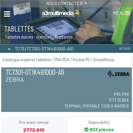
NOUS CONTACTER
MENU
TABLETTES
Tablettes durcies - étanches - Résistantes
TC73 (TC7301-0T1K4B1000-A6)
RETOUR
Catalogue matériel
Tablettes / PDA
PDA / Pocket PC / SmartPhone
TC7301-0T1K4B1000-A6
ZEBRA
IP65 IP68
TC73 ZEBRA
TERMINAL PORTABLE CODES-BARRES
Prix avant remise
Disponibilité
2772.81€
903 pièces