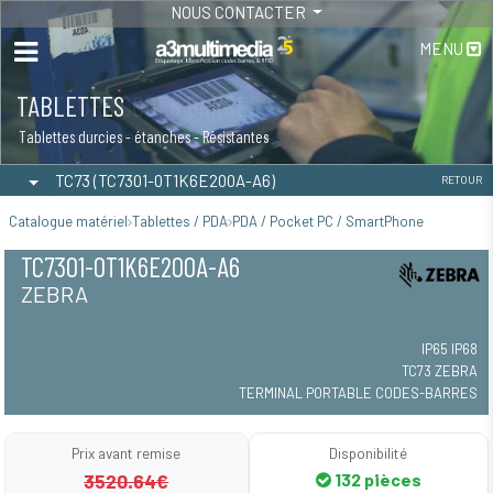
NOUS CONTACTER
MENU
TABLETTES
Tablettes durcies - étanches - Résistantes
TC73 (TC7301-0T1K6E200A-A6)
RETOUR
Catalogue matériel
Tablettes / PDA
PDA / Pocket PC / SmartPhone
TC7301-0T1K6E200A-A6
ZEBRA
IP65 IP68
TC73 ZEBRA
TERMINAL PORTABLE CODES-BARRES
Prix avant remise
Disponibilité
3520.64€
132 pièces