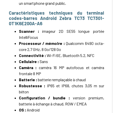
un smartphone grand public.
Caractéristiques techniques du terminal
codes-barres Android Zebra TC73 TC7301-
0T1K6E200A-A6
Scanner :
imageur 2D SE55 longue portée
IntelliFocus
Processeur / mémoire :
Qualcomm 6490 octa-
core 2,7 GHz, 8 Go/128 Go
Connectivité :
Wi-Fi 6E, Bluetooth 5.2, NFC
Cellulaire :
Sans
Caméra :
caméra 16 MP autofocus et caméra
frontale 8 MP
Batterie :
batterie remplaçable à chaud
Robustesse :
IP65 et IP68, chutes 3,05 m sur
béton
Configuration / bundle :
version premium,
batterie à échange à chaud, ROW / EMEA
OS :
Android