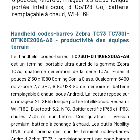
portée IntelliFocus, 8 Go/128 Go, batterie
remplaçable à chaud, Wi-Fi 6E
Handheld codes-barres Zebra TC73 TC7301-
0T1K6E200A-A6 - productivité des équipes
terrain
Le handheld codes-barres
TC7301-0T1K6E200A-A6
est un terminal portable ultra-durci de la gamme Zebra
TC7x, quatrième génération de la série TC7x. Écran 6
pouces 2160 x 1080 Corning Gorilla Glass, Qualcomm 6490
octa-core 2,7 GHz, 8 Go/128 Go de mémoire et batterie
remplaçable à chaud, sous Android. La lecture repose sur
un imageur 2D SE55 longue portée IntelliFocus. Réseau :
Wi-Fi 6E, Bluetooth 5.2, NFC. Boîtier certifié IP65 et IP68,
chutes 3,05 m sur béton. Configuration : version
premium, batterie à échange à chaud. Les outils Mobility
DNA sont préchargés sur le terminal codes-barres
Android Zebra TC73 : provisionnement par code-barres