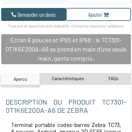
Demander un devis
Ajouter
*
Les prix et quantités sont indicatifs. Contactez-nous pour validation.
Ecran 6 pouces et IP65 et IP68 : le TC7301-
0T1K6E200A-A6 se prend en main d’une seule
main, gants compris.
Caractéristiques
FAQs
Apercu
DESCRIPTION DU PRODUIT TC7301-
0T1K6E200A-A6 DE ZEBRA
Terminal portable codes-barres Zebra TC73,
6 pouces, Android, imageur 2D SE55 longue