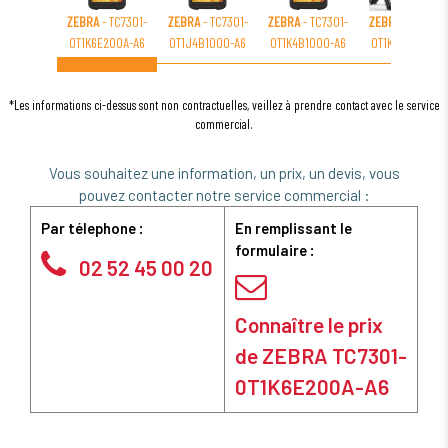
ZEBRA
- TC7301-
ZEBRA
- TC7301-
ZEBRA
- TC7301-
ZEBRA
- TC7301
0T1K6E200A-A6
0T1J4B1000-A6
0T1K4B1000-A6
0T1K4B1000-NA
*Les informations ci-dessus sont non contractuelles, veillez à prendre contact avec le service
commercial.
Vous souhaitez une information, un prix, un devis, vous
pouvez contacter notre service commercial :
Par télephone :
En remplissant le
formulaire :
02 52 45 00 20
Connaître le prix
de ZEBRA TC7301-
0T1K6E200A-A6