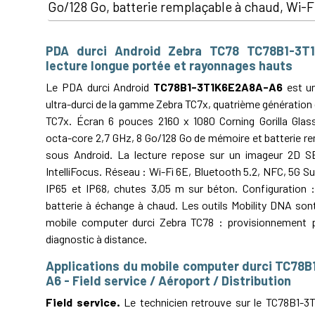
Go/128 Go, batterie remplaçable à chaud, Wi-F
PDA durci Android Zebra TC78 TC78B1-3T
lecture longue portée et rayonnages hauts
Le PDA durci Android
TC78B1-3T1K6E2A8A-A6
est un
ultra-durci de la gamme Zebra TC7x, quatrième génération ce
TC7x. Écran 6 pouces 2160 x 1080 Corning Gorilla Gla
octa-core 2,7 GHz, 8 Go/128 Go de mémoire et batterie r
sous Android. La lecture repose sur un imageur 2D S
IntelliFocus. Réseau : Wi-Fi 6E, Bluetooth 5.2, NFC, 5G Sub
IP65 et IP68, chutes 3,05 m sur béton. Configuration 
batterie à échange à chaud. Les outils Mobility DNA son
mobile computer durci Zebra TC78 : provisionnement p
diagnostic à distance.
Applications du mobile computer durci TC78
A6 - Field service / Aéroport / Distribution
Field service.
Le technicien retrouve sur le TC78B1-