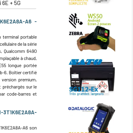
i 6E + 5G
1K6E2A8A-A6 -
 terminal portable
llulaire de la série
ss, Qualcomm 6490
emplaçable à chaud,
E55 longue portée
-6. Boîtier certifié
: version premium,
t préchargés sur le
ar code-barres et
B1-3T1K6E2A8A-
3T1K6E2A8A-A6 son