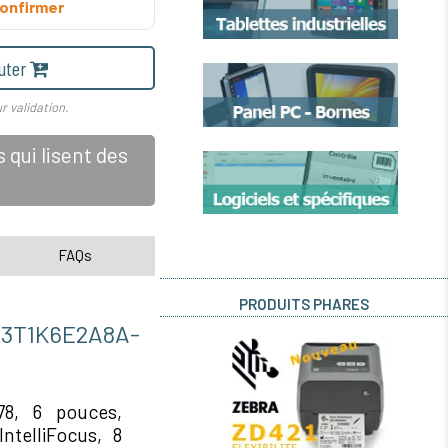
onfirmer
uter
r validation.
qui lisent des
FAQs
PRODUITS PHARES
3T1K6E2A8A-
78, 6 pouces,
ntelliFocus, 8