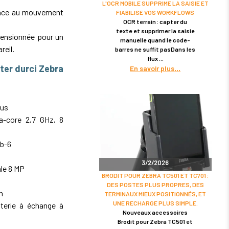
L'OCR MOBILE SUPPRIME LA SAISIE ET
ance au mouvement
FIABILISE VOS WORKFLOWS
OCR terrain : capter du
texte et supprimer la saisie
ensionnée pour un
manuelle quand le code-
reil.
barres ne suffit pasDans les
flux
ter durci Zebra
En savoir plus
cus
-core 2,7 GHz, 8
ub-6
3/2/2026
le 8 MP
BRODIT POUR ZEBRA TC501 ET TC701 :
DES POSTES PLUS PROPRES, DES
n
TERMINAUX MIEUX POSITIONNÉS, ET
UNE RECHARGE PLUS SIMPLE.
terie à échange à
Nouveaux accessoires
Brodit pour Zebra TC501 et