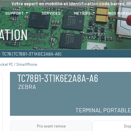
Votre expert en mobilité et identification code barres, RF
SUPPORT
SERVICES
MÉTIERS
NOS MARQU
ATION
TC78 (TC78B1-3T1K6E2A8A-A6)
ocket PC / SmartPhone
TC78B1-3T1K6E2A8A-A6
ZEBRA
TERMINAL PORTABL
Prix avant remise
Disp