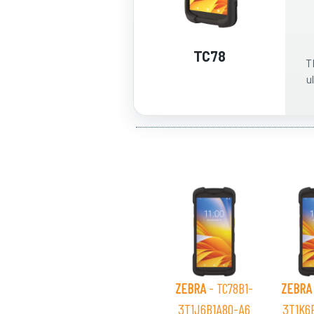
TC78
T
u
ZEBRA
- TC78B1-
ZEBRA
3T1J6B1A80-A6
3T1K6