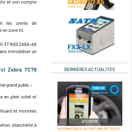
ents et son compte
t les unités de
 en zone tri.
1-3T1K6E2A8A-A6
ans immobiliser un
urci Zebra TC78
DERNIÈRES ACTUALITÉS
nal grand public :
le en plein soleil et
feGuard et montées
3/2/2026
éton, étanchéité à
AUTOMATISEZ LA CAPTURE DE TEXTE :