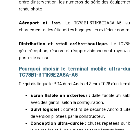
ordre d’intervention, les numéros de série des équipem
rendu photo.
Aéroport et fret.
Le TC78B1-3T1K6E2A8A-A6 sui
chargement et les étiquettes bagages, en extérieur comme
Distribution et retail arrière-boutique.
Le TC78B
gère réception, réserve et réapprovisionnement rayon, s
poste de caisse.
Pourquoi choisir le terminal mobile ultra-d
TC78B1-3T1K6E2A8A-A6
Ce qui distingue le PDA durci Android Zebra TC78 d’un termi
Écran lisible en extérieur :
dalle tactile utilisab
avec des gants, selon la configuration.
Suivi logiciel :
correctifs de sécurité Android Li
de version pilotées par le constructeur.
Conception ultra-durcie :
chutes répétées sur b
la poussière et à l’eau, plage de température large.