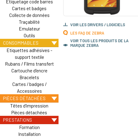
Etiquetage code barres
Cartes et badges
Collecte de données
Traçabilité
VOIR LES DRIVERS / LOGICIELS
Emulateur
LES FAQ DE ZEBRA
Outils
VOIR TOUS LES PRODUITS DE LA
CONSOMMABLES
MARQUE ZEBRA
Etiquettes adhésives -
support textile
Rubans / Films transfert
Cartouche d'encre
Bracelets
Cartes / badges /
Accessoires
PIÈCES DÉTACHÉES
Têtes d'impression
Pièces détachées
PRESTATIONS
Formation
Installation