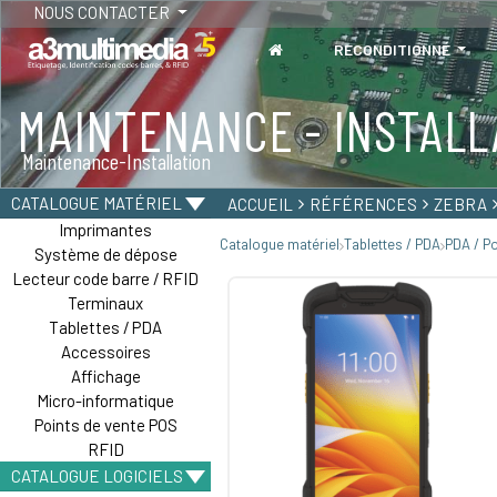
NOUS CONTACTER
RECONDITIONNÉ
MAINTENANCE - INSTALL
Maintenance-Installation
CATALOGUE MATÉRIEL
ACCUEIL
RÉFÉRENCES
ZEBRA
Imprimantes
Catalogue matériel
Tablettes / PDA
PDA / P
Système de dépose
Lecteur code barre / RFID
Terminaux
Tablettes / PDA
Accessoires
Affichage
Micro-informatique
Points de vente POS
RFID
CATALOGUE LOGICIELS