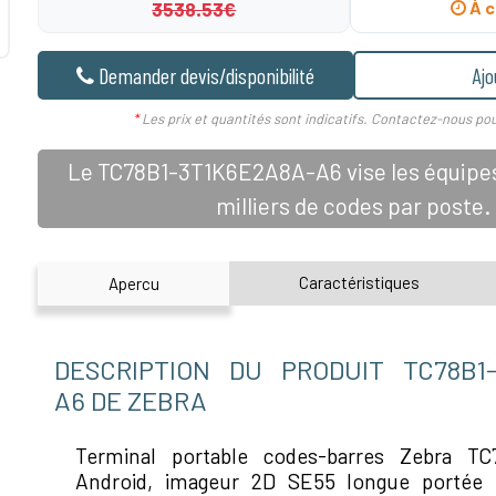
3538.53€
À c
Demander devis/disponibilité
Ajo
*
Les prix et quantités sont indicatifs. Contactez-nous pou
Le TC78B1-3T1K6E2A8A-A6 vise les équipes 
milliers de codes par poste.
Caractéristiques
Apercu
DESCRIPTION DU PRODUIT TC78B1-
A6 DE ZEBRA
Terminal portable codes-barres Zebra TC
Android, imageur 2D SE55 longue portée I