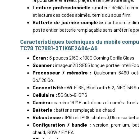
Lecture professionnelle :
moteur dédié, tolér
et lecture des codes abîmés, ternis ou sous film.
Batterie de journée complète :
autonomie dim
poste entier, batterie remplaçable sans arrêter l’appa
Caractéristiques techniques du mobile compu
TC78 TC78B1-3T1K6E2A8A-A6
Écran :
6 pouces 2160 x 1080 Corning Gorilla Glass
Scanner :
imageur 2D SE55 longue portée IntelliFo
Processeur / mémoire :
Qualcomm 6490 octa
Go/128 Go
Connectivité :
Wi-Fi 6E, Bluetooth 5.2, NFC, 5G S
Cellulaire :
5G Sub-6, GPS
Caméra :
caméra 16 MP autofocus et caméra fronta
Batterie :
batterie remplaçable à chaud
Robustesse :
IP65 et IP68, chutes 3,05 m sur béto
Configuration / bundle :
version premium, bat
chaud, ROW / EMEA