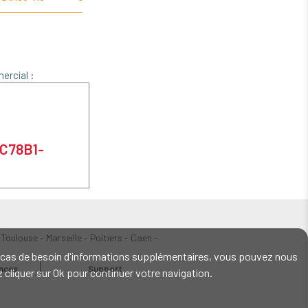
ercial :
TC78B1-
 Toulouse - Marseille - Poitiers - Caen -
En cas de besoin d'informations supplémentaires, vous pouvez nous
ences
Support
ez cliquer sur Ok pour continuer votre navigation.