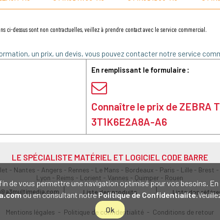
ns ci-dessus sont non contractuelles, veillez à prendre contact avec le service commercial.
ormation, un prix, un devis, vous pouvez contacter notre service comm
En remplissant le formulaire :
Connaître le prix de ZEBRA 
3T1K6E2A8A-A6
LE SPÉCIALISTE MATÉRIEL ET LOGICIEL CODE BARRE
olet - Nantes - Angers - Rennes - Le Mans - Bordeaux - Paris - Lille - Brest -
Lyon - Reims - Lorient - Vannes - Quimper - Rouen
s afin de vous permettre une navigation optimisé pour vos besoins. 
@a3multimedia.com
Liste des produits
Liste des référ
a.com
ou en consultant notre
Politique de Confidentialité
.Veuill
Ok
Mentions légales
-
Politique de confidentialité
-
Conditions de retour