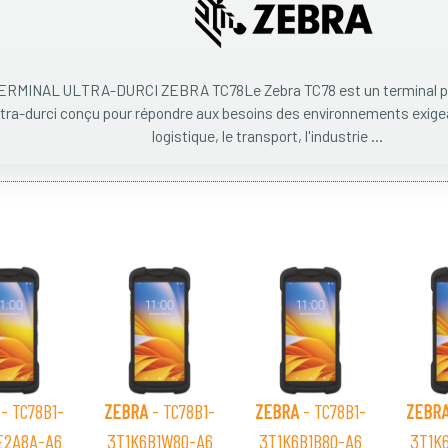
ERMINAL ULTRA-DURCI ZEBRA TC78Le Zebra TC78 est un terminal po
ltra-durci conçu pour répondre aux besoins des environnements exigea
logistique, le transport, l'industrie ...
- TC78B1-
ZEBRA
- TC78B1-
ZEBRA
- TC78B1-
ZEBR
E2A8A-A6
3T1K6B1W80-A6
3T1K6B1B80-A6
3T1K