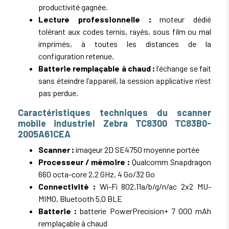
productivité gagnée.
Lecture professionnelle :
moteur dédié
tolérant aux codes ternis, rayés, sous film ou mal
imprimés, à toutes les distances de la
configuration retenue.
Batterie remplaçable à chaud :
l’échange se fait
sans éteindre l’appareil, la session applicative n’est
pas perdue.
Caractéristiques techniques du scanner
mobile industriel Zebra TC8300 TC83B0-
2005A61CEA
Scanner :
imageur 2D SE4750 moyenne portée
Processeur / mémoire :
Qualcomm Snapdragon
660 octa-core 2,2 GHz, 4 Go/32 Go
Connectivité :
Wi-Fi 802.11a/b/g/n/ac 2x2 MU-
MIMO, Bluetooth 5.0 BLE
Batterie :
batterie PowerPrecision+ 7 000 mAh
remplaçable à chaud