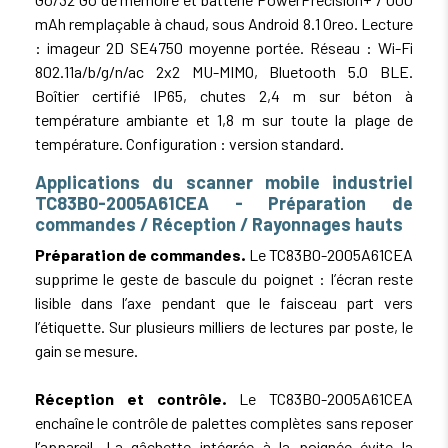
mAh remplaçable à chaud, sous Android 8.1 Oreo. Lecture
: imageur 2D SE4750 moyenne portée. Réseau : Wi-Fi
802.11a/b/g/n/ac 2x2 MU-MIMO, Bluetooth 5.0 BLE.
Boîtier certifié IP65, chutes 2,4 m sur béton à
température ambiante et 1,8 m sur toute la plage de
température. Configuration : version standard.
Applications du scanner mobile industriel
TC83B0-2005A61CEA - Préparation de
commandes / Réception / Rayonnages hauts
Préparation de commandes.
Le TC83B0-2005A61CEA
supprime le geste de bascule du poignet : l’écran reste
lisible dans l’axe pendant que le faisceau part vers
l’étiquette. Sur plusieurs milliers de lectures par poste, le
gain se mesure.
Réception et contrôle.
Le TC83B0-2005A61CEA
enchaîne le contrôle de palettes complètes sans reposer
l’appareil. La gâchette intégrée à la poignée évite la