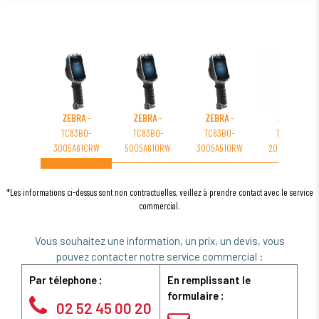
ZEBRA
-
ZEBRA
-
ZEBRA
-
ZEBRA
-
TC83B0-
TC83B0-
TC83B0-
TC83B0-
3005A61CRW
5005A610RW
3005A510RW
2005A61CRW
*Les informations ci-dessus sont non contractuelles, veillez à prendre contact avec le service
commercial.
Vous souhaitez une information, un prix, un devis, vous
pouvez contacter notre service commercial :
Par télephone :
En remplissant le
formulaire :
02 52 45 00 20