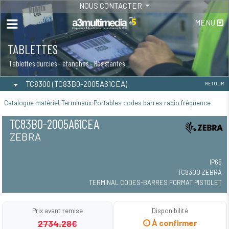
NOUS CONTACTER
MENU
TABLETTES
Tablettes durcies - étanches - Résistantes
TC8300 (TC83B0-2005A61CEA)
RETOUR
Catalogue matériel
Terminaux
Portables codes barres radio fréquence
TC83B0-2005A61CEA
ZEBRA
IP65
TC8300 ZEBRA
TERMINAL CODES-BARRES FORMAT PISTOLET
Prix avant remise
Disponibilité
2734.28€
À confirmer