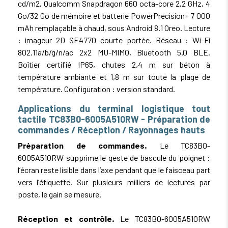
cd/m2, Qualcomm Snapdragon 660 octa-core 2,2 GHz, 4
Go/32 Go de mémoire et batterie PowerPrecision+ 7 000
mAh remplaçable à chaud, sous Android 8.1 Oreo. Lecture
: imageur 2D SE4770 courte portée. Réseau : Wi-Fi
802.11a/b/g/n/ac 2x2 MU-MIMO, Bluetooth 5.0 BLE.
Boîtier certifié IP65, chutes 2,4 m sur béton à
température ambiante et 1,8 m sur toute la plage de
température. Configuration : version standard.
Applications du terminal logistique tout
tactile TC83B0-6005A510RW - Préparation de
commandes / Réception / Rayonnages hauts
Préparation de commandes.
Le TC83B0-
6005A510RW supprime le geste de bascule du poignet :
l’écran reste lisible dans l’axe pendant que le faisceau part
vers l’étiquette. Sur plusieurs milliers de lectures par
poste, le gain se mesure.
Réception et contrôle.
Le TC83B0-6005A510RW