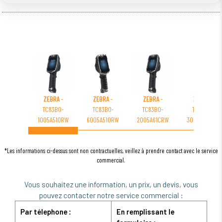
ZEBRA
-
ZEBRA
-
ZEBRA
-
ZEBRA
-
TC83B0-
TC83B0-
TC83B0-
TC83B0-
1005A510RW
6005A510RW
2005A61CRW
3005A510RW
*Les informations ci-dessus sont non contractuelles, veillez à prendre contact avec le service
commercial.
Vous souhaitez une information, un prix, un devis, vous
pouvez contacter notre service commercial :
Par télephone :
En remplissant le