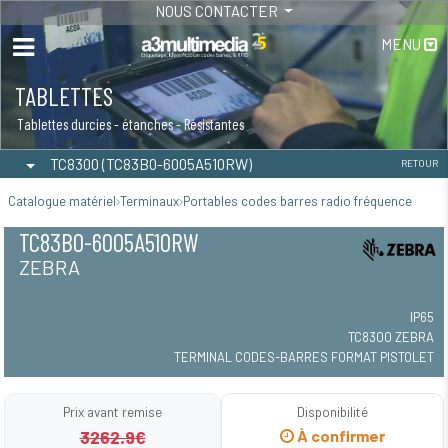
NOUS CONTACTER
MENU
TABLETTES
Tablettes durcies - étanches - Résistantes
TC8300 (TC83B0-6005A510RW)
RETOUR
Catalogue matériel
Terminaux
Portables codes barres radio fréquence
TC83B0-6005A510RW
ZEBRA
IP65
TC8300 ZEBRA
TERMINAL CODES-BARRES FORMAT PISTOLET
Prix avant remise
Disponibilité
3262.9€
À confirmer