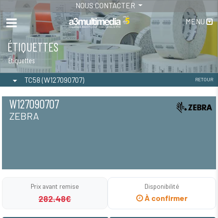
NOUS CONTACTER
MENU
ÉTIQUETTES
Étiquettes
TC58 (W127090707)
RETOUR
W127090707
ZEBRA
Prix avant remise
Disponibilité
282.48€
À confirmer