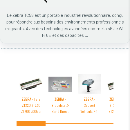
Le Zebra TC58 est un portable industriel révolutionnaire, conçu
pour répondre aux besoins des environnements professionnels
exigeants. Avec des technologies avancées comme la 5G, le Wi-
Fi 6E et des capacités ...
ZEBRA
- TETE
ZEBRA
-
ZEBRA
-
ZEBRA
- TETE
ZT220 ZT230
Bracelets Z-
Support
ZT220 ZT230
ZT200 300dpi
Band Direct
Véhicule P4T
ZT200 203dpi