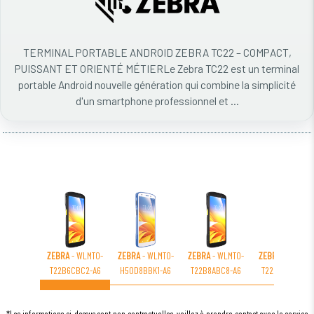
TERMINAL PORTABLE ANDROID ZEBRA TC22 – COMPACT,
PUISSANT ET ORIENTÉ MÉTIERLe Zebra TC22 est un terminal
portable Android nouvelle génération qui combine la simplicité
d'un smartphone professionnel et ...
ZEBRA
- WLMT0-
ZEBRA
- WLMT0-
ZEBRA
- WLMT0-
ZEBRA
- WLMT0
T22B6CBC2-A6
H50D8BBK1-A6
T22B8ABC8-A6
T22B6ABC2-A6
*Les informations ci-dessus sont non contractuelles, veillez à prendre contact avec le service