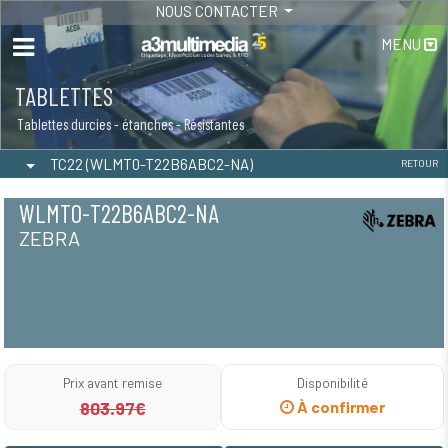
NOUS CONTACTER
MENU
TABLETTES
Tablettes durcies - étanches - Résistantes
TC22 (WLMT0-T22B6ABC2-NA)
RETOUR
WLMT0-T22B6ABC2-NA
ZEBRA
Prix avant remise
Disponibilité
803.97€
À confirmer