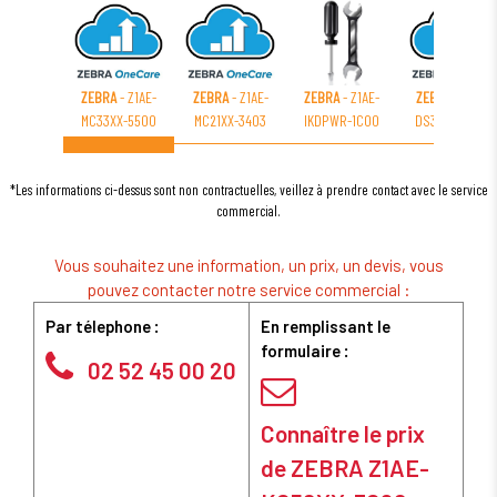
ZEBRA
- Z1AE-
ZEBRA
- Z1AE-
ZEBRA
- Z1AE-
ZEBRA
- Z1AE-
MC33XX-5500
MC21XX-3403
IKDPWR-1C00
DS3608-3C00
*Les informations ci-dessus sont non contractuelles, veillez à prendre contact avec le service
commercial.
Vous souhaitez une information, un prix, un devis, vous
pouvez contacter notre service commercial :
Par télephone :
En remplissant le
formulaire :
02 52 45 00 20
Connaître le prix
de ZEBRA Z1AE-