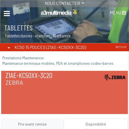
NOUS CONTACTER
MENU
TABLETTES
Tablettes durcies - étanches - Résistantes
KC50 15 POUCES (Z1AE-KC50XX-3C20)
RETOUR
Prestations
Maintenance
Maintenance terminaux mobiles, PDA et smartphones codes-barres
Z1AE-KC50XX-3C20
ZEBRA
Prix avant remise
Disponibilité