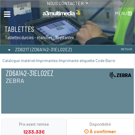
NOUS CONTACTER
MENU
TABLETTES
Tablettes durcies - étanches - Résistantes
ZD621T (ZD6A142-31EL02EZ)
RETOUR
Catalogue matériel
Imprimantes
Imprimante etiquette Code Barre
ZD6A142-31EL02EZ
ZEBRA
Prix avant remise
Disponibilité
1233.33€
À confirmer