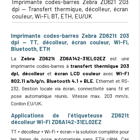
Imprimante codes-barres Zebra ZD621 203
dpi — Transfert thermique, décolleur, écran
couleur, Wi-Fi, BT, ETH, EU/UK
Imprimante codes-barres Zebra ZD621t 203
dpi — TT, décolleur, écran couleur, Wi-Fi,
Bluetooth, ETH
La
Zebra ZD621t ZD6A142-31EL02EZ
est une
imprimante codes-barres à
transfert thermique 203
dpi, décolleur
et
écran LCD couleur
avec
Wi-Fi
802.11 a/b/g/n, Bluetooth 4.1 + BLE
, Ethernet et RS-
232. Gestion locale via écran, connectivité sans fil et
pose automatique réunis. Vitesse max. 203 mm/s.
Cordon EU/UK.
Applications de l’étiqueteuse ZD621t
décolleur Wi-Fi ZD6A142-31EL02EZ
TT + décolleur + Wi-Fi + écran = la solution complète pour
les lignes de pose automatisée sans ETH câblé. Cas