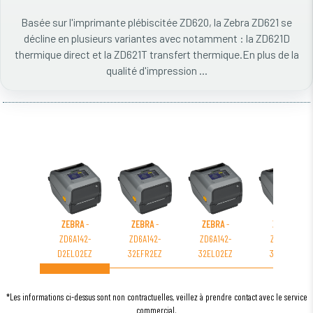
Basée sur l'imprimante plébiscitée ZD620, la Zebra ZD621 se
décline en plusieurs variantes avec notamment : la ZD621D
thermique direct et la ZD621T transfert thermique.En plus de la
qualité d'impression ...
ZEBRA
-
ZEBRA
-
ZEBRA
-
ZEBRA
-
ZD6A142-
ZD6A142-
ZD6A142-
ZD6A142-
D2EL02EZ
32EFR2EZ
32EL02EZ
31ELR2EZ
*Les informations ci-dessus sont non contractuelles, veillez à prendre contact avec le service
commercial.