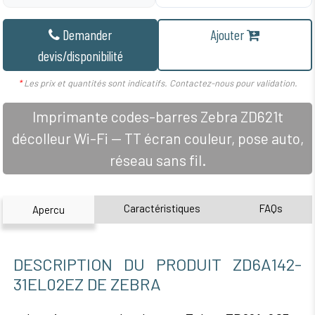
Demander
Ajouter
devis/disponibilité
*
Les prix et quantités sont indicatifs. Contactez-nous pour validation.
Imprimante codes-barres Zebra ZD621t
décolleur Wi-Fi — TT écran couleur, pose auto,
réseau sans fil.
Caractéristiques
FAQs
Apercu
DESCRIPTION DU PRODUIT ZD6A142-
31EL02EZ DE ZEBRA