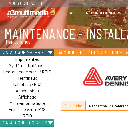
NOUS CONTACTER
RECONDITIONNÉ
MAINTENANCE - INSTALL
TABLETTES
Maintenance
Tablettes durcies - Étanches - Résistantes
CATALOGUE MATÉRIEL
ACCUEIL
RÉFÉRENCES
Référen
Imprimantes
Système de dépose
Lecteur code barre / RFID
Terminaux
Tablettes / PDA
Accessoires
Affichage
Micro-informatique
Recherche
Points de vente POS
RFID
CATALOGUE LOGICIELS