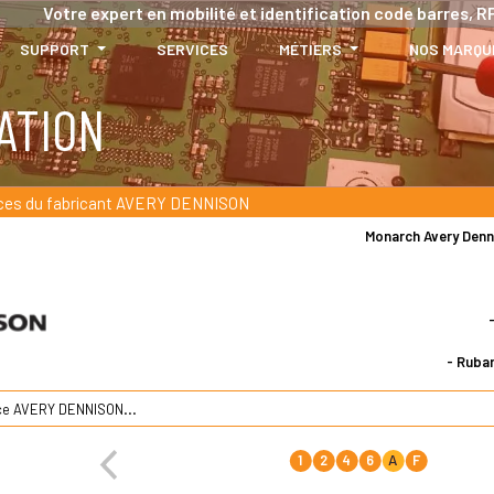
Votre expert en mobilité et identification code barres, RF
SUPPORT
SERVICES
MÉTIERS
NOS MARQU
ATION
ces du fabricant AVERY DENNISON
Monarch Avery Denn
- Ruba
1
2
4
6
A
F