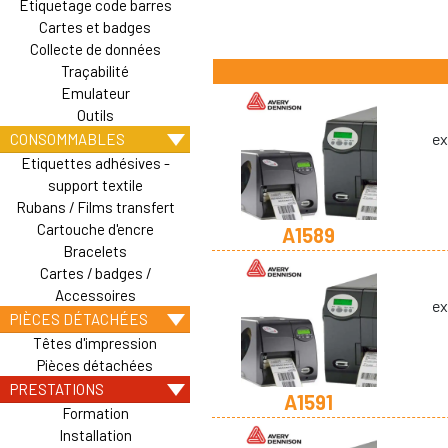
Etiquetage code barres
Cartes et badges
Collecte de données
Traçabilité
Emulateur
Outils
ex
CONSOMMABLES
Etiquettes adhésives -
support textile
Rubans / Films transfert
Cartouche d'encre
A1589
Bracelets
Cartes / badges /
Accessoires
ex
PIÈCES DÉTACHÉES
Têtes d'impression
Pièces détachées
PRESTATIONS
A1591
Formation
Installation