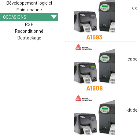
Développement logiciel
ex
Maintenance
OCCASIONS
RSE
Reconditionné
A1593
Destockage
capo
A1609
kit 