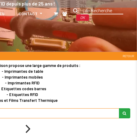
ID depuis plus de 25 ans !
ES
CONTACT
OK
RETOUR
ison propose une large gamme de produits :
- Imprimantes de table
- Imprimantes mobiles
- Imprimantes RFID
- Etiquettes codes barres
- Etiquettes RFID
ns et Films Transfert Thermique