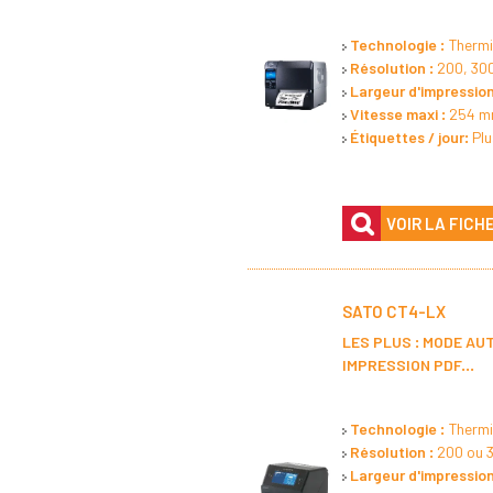
Technologie :
Thermiq
Résolution :
200, 30
Largeur d'impression
Vitesse maxi :
254 mm
Étiquettes / jour:
Pl
VOIR LA FICH
SATO CT4-LX
LES PLUS : MODE AU
IMPRESSION PDF...
Technologie :
Thermiq
Résolution :
200 ou 
Largeur d'impression