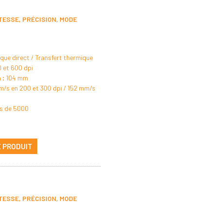
ITESSE, PRÉCISION, MODE
ue direct / Transfert thermique
 et 600 dpi
 :
104 mm
/s en 200 et 300 dpi / 152 mm/s
us de 5000
E PRODUIT
ITESSE, PRÉCISION, MODE