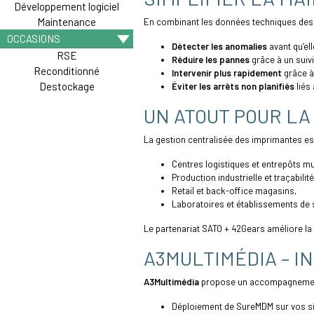
Développement logiciel
Maintenance
En combinant les données techniques des i
OCCASIONS
Détecter les anomalies
avant qu’el
RSE
Réduire les pannes
grâce à un suivi
Reconditionné
Intervenir plus rapidement
grâce à 
Destockage
Éviter les arrêts non planifiés
liés
UN ATOUT POUR LA 
La gestion centralisée des imprimantes est
Centres logistiques et entrepôts mul
Production industrielle et traçabilit
Retail et back-office magasins,
Laboratoires et établissements de s
Le partenariat SATO + 42Gears améliore la
A3MULTIMÉDIA – I
A3Multimédia
propose un accompagnement 
Déploiement de SureMDM sur vos si