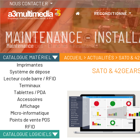
NOUS CONTACTER
RECONDITIONNÉ
TABLETTES
Tablettes durcies - Étanches - Résistantes
CATALOGUE MATÉRIEL
ACCUEIL
ACTUALITÉS
SATO & 42G
Imprimantes
SATO & 42GEARS
Système de dépose
Lecteur code barre / RFID
Terminaux
Tablettes / PDA
Accessoires
Affichage
Micro-informatique
Points de vente POS
RFID
CATALOGUE LOGICIELS