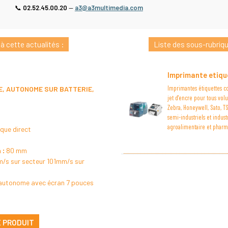
📞
02.52.45.00.20
—
a3@a3multimedia.com
 à cette actualités :
Liste des sous-rubrique
Imprimante etiqu
Imprimantes étiquettes co
E, AUTONOME SUR BATTERIE,
jet d'encre pour tous vol
Zebra, Honeywell, Sato, T
semi-industriels et indust
agroalimentaire et pharm
que direct
 :
80 mm
/s sur secteur 101mm/s sur
autonome avec écran 7 pouces
E PRODUIT