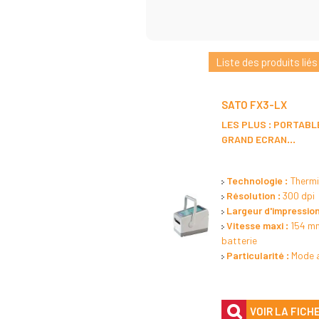
Liste des produits liés
SATO FX3-LX
LES PLUS : PORTABL
GRAND ECRAN...
Technologie :
Thermi
Résolution :
300 dpi
Largeur d'impression
Vitesse maxi :
154 mm
batterie
Particularité :
Mode 
VOIR LA FICH