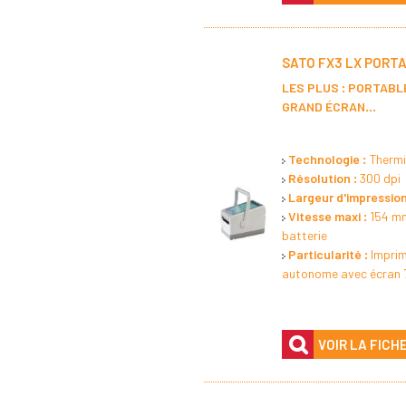
SATO FX3 LX PORT
LES PLUS : PORTABL
GRAND ÉCRAN...
Technologie :
Thermi
Résolution :
300 dpi
Largeur d'impression
Vitesse maxi :
154 mm
batterie
Particularité :
Impri
autonome avec écran 7
VOIR LA FICH