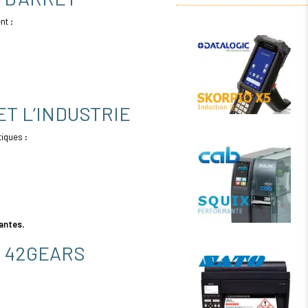
fabrication, la
distribution et
nt :
les soins de
santé. Ces
imprimantes se
distinguent (...)
ET L’INDUSTRIE
tiques :
mantes
.
& 42GEARS