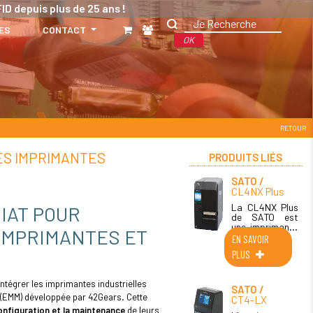
ID depuis plus de 25 ans !
ES
CONTACT
OK
RETOUR
DES IMPRIMANTES
PRODUITS LIÉS
SATO
CL4NX Plus
La CL4NX Plus
IAT POUR
de SATO est
une imprimante
IMPRIMANTES ET
d'étiquettes
EN SAVOIR
flexible, précise
PLUS
et rapide qui
convient à de
nombreuses
ntégrer les imprimantes industrielles
industries.
SATO
Cette
s (EMM) développée par 42Gears. Cette
CT4-LX
imprimante
 configuration et la maintenance
de leurs