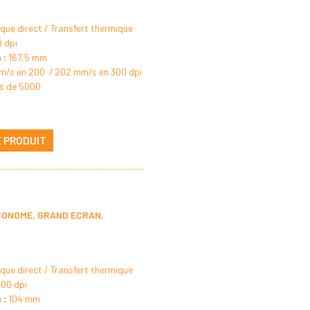
ue direct / Transfert thermique
0 dpi
 :
167,5 mm
/s en 200 / 202 mm/s en 300 dpi
us de 5000
E PRODUIT
TONOME, GRAND ECRAN,
ue direct / Transfert thermique
300 dpi
 :
104 mm