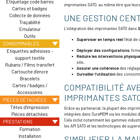
Etiquetage code barres
imprimantes SATO, au même titre que leurs
Cartes et badges
Collecte de données
UNE GESTION CEN
Traçabilité
L’intégration des imprimantes SATO dans
Emulateur
Outils
Superviser en temps réel
l’état de
CONSOMMABLES
Déployer des configurations
, fir
Etiquettes adhésives -
Réduire les interventions physiqu
support textile
site.
Rubans / Films transfert
Assurer une cohérence
des réglage
Cartouche d'encre
Surveiller l'utilisation
des consomma
Bracelets
COMPATIBILITÉ AV
Cartes / badges /
Accessoires
IMPRIMANTES SAT
PIÈCES DÉTACHÉES
Têtes d'impression
Grâce au partenariat, la plupart des impr
Pièces détachées
intégrées dans SureMDM via les modules d
Cela inclut notamment les gammes industr
PRESTATIONS
les API SATO et les technologies de superv
Formation
Installation
SIMPLIFIER LA MA