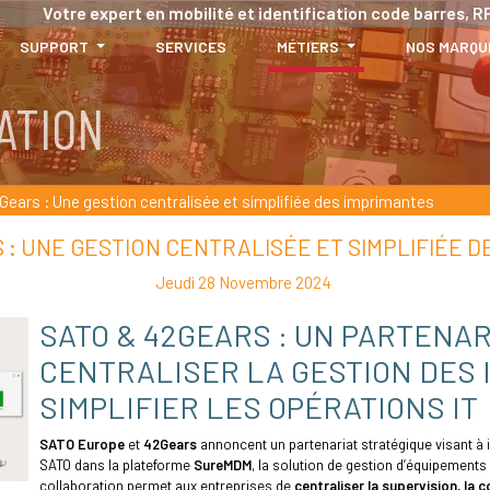
Votre expert en mobilité et identification code barres, RF
SUPPORT
SERVICES
MÉTIERS
NOS MARQU
ears : Une gestion centralisée et simplifiée des imprimantes
 : UNE GESTION CENTRALISÉE ET SIMPLIFIÉE 
Jeudi 28 Novembre 2024
SATO & 42GEARS : UN PARTENAR
CENTRALISER LA GESTION DES 
SIMPLIFIER LES OPÉRATIONS IT
SATO Europe
et
42Gears
annoncent un partenariat stratégique visant à i
SATO dans la plateforme
SureMDM
, la solution de gestion d’équipement
collaboration permet aux entreprises de
centraliser la supervision, la