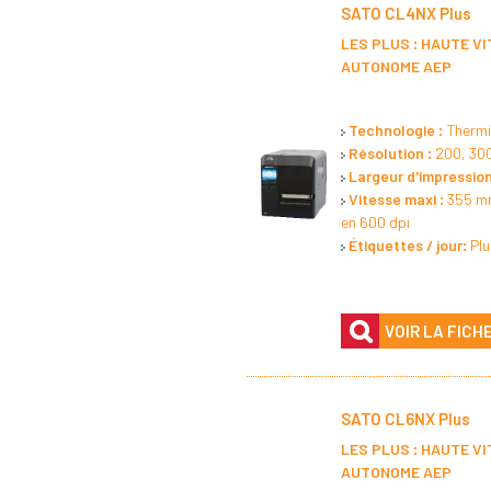
SATO CL4NX Plus
LES PLUS : HAUTE V
AUTONOME AEP
Technologie :
Thermiq
Résolution :
200, 300
Largeur d'impression
Vitesse maxi :
355 mm
en 600 dpi
Étiquettes / jour:
Pl
VOIR LA FICH
SATO CL6NX Plus
LES PLUS : HAUTE V
AUTONOME AEP