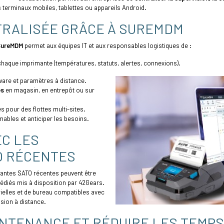
 terminaux mobiles, tablettes ou appareils Android.
TRALISÉE GRÂCE À SUREMDM
SureMDM
permet aux équipes IT et aux responsables logistiques de :
 chaque imprimante (températures, statuts, alertes, connexions).
mware et paramètres à distance.
es
en magasin, en entrepôt ou sur
s pour des flottes multi-sites.
bles et anticiper les besoins.
EC LES
O RÉCENTES
imantes SATO récentes peuvent être
édiés mis à disposition par 42Gears.
ielles et de bureau compatibles avec
ision à distance.
INTENANCE ET RÉDUIRE LES TEMPS