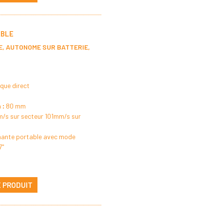
ABLE
E, AUTONOME SUR BATTERIE,
que direct
 :
80 mm
/s sur secteur 101mm/s sur
mante portable avec mode
''
E PRODUIT