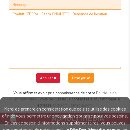
Message
Annuler
Envoyer
Vous affirmez avoir pris connaissance de notre
Politique de
Confidentialité
. Vous pouvez nous contactez à tout moment à
l'adresse
a3@a3multimedia.com
.
Merci de prendre en considération que ce site utilise des cookies
afin de vous permettre une navigation optimisé pour vos besoins.
A3MULTIMEDIA
En cas de besoin d'informations supplémentaires, vous pouvez
LE SPÉCIALISTE MATÉRIEL ET LOGICIEL CODE BARRE
nous contacter via notre e-mail :
a3@a3multimedia.com
ou en