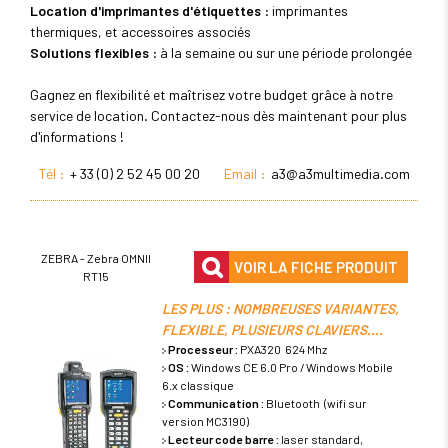
Location d'imprimantes d'étiquettes
: imprimantes
thermiques, et accessoires associés
Solutions flexibles
: à la semaine ou sur une période prolongée
Gagnez en flexibilité et maîtrisez votre budget grâce à notre
service de location. Contactez-nous dès maintenant pour plus
d'informations !
Tél :
+ 33 (0) 2 52 45 00 20
Email :
a3@a3multimedia.com
ZEBRA - Zebra OMNII
VOIR LA FICHE PRODUIT
RT15
LES PLUS : NOMBREUSES VARIANTES,
FLEXIBLE, PLUSIEURS CLAVIERS....
Processeur :
PXA320 624 Mhz
OS :
Windows CE 6.0 Pro / Windows Mobile
6.x classique
Communication :
Bluetooth (wifi sur
version MC3190)
Lecteur code barre :
laser standard,