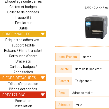
Etiquetage code barres
Cartes et badges
SATO - CL4NX Plus
Collecte de données
Traçabilité
Emulateur
Outils
CONSOMMABLES
Etiquettes adhésives -
support textile
Rubans / Films transfert
Cartouche d'encre
Nom, Prénom
Bracelets
Cartes / badges /
Société
Accessoires
PIÈCES DÉTACHÉES
Contact
Têtes d'impression
Pièces détachées
Email
PRESTATIONS
Formation
Adresse
Installation