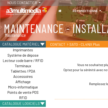
NOUS CONTACTER
RECONDITIONNÉ
MAINTENANCE - INSTALL
TABLETTES
Maintenance
Tablettes durcies - Étanches - Résistantes
SATO - CL4NX Plus
CATALOGUE MATÉRIEL
CONTACT
Imprimantes
Système de dépose
Lecteur code barre / RFID
Vous ne souhaitez plu
Terminaux
Optez pour la sérénité avec not
Tablettes / PDA
Accessoires
Affichage
Remplissez le
Micro-informatique
Points de vente POS
RFID
CATALOGUE LOGICIELS