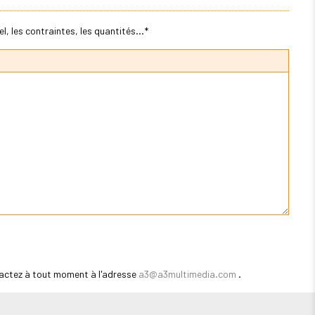
, les contraintes, les quantités...*
actez à tout moment à l'adresse
a3@a3multimedia.com
.