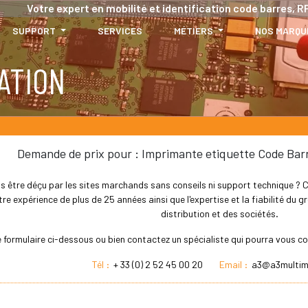
Votre expert en mobilité et identification code barres, RF
SUPPORT
SERVICES
MÉTIERS
NOS MARQU
ATION
Demande de prix pour : Imprimante etiquette Code Bar
s être déçu par les sites marchands sans conseils ni support technique ? Che
re expérience de plus de 25 années ainsi que l'expertise et la fiabilité du
distribution et des sociétés.
 formulaire ci-dessous ou bien contactez un spécialiste qui pourra vous co
Tél :
+ 33 (0) 2 52 45 00 20
Email :
a3@a3multim