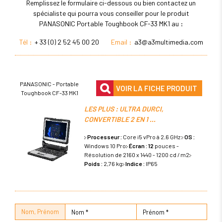
Remplissez le formulaire ci-dessous ou bien contactez un
spécialiste qui pourra vous conseiller pour le produit
PANASONIC Portable Toughbook CF-33 MK1 au :
Tél :
+ 33 (0) 2 52 45 00 20
Email :
a3@a3multimedia.com
PANASONIC - Portable
VOIR LA FICHE PRODUIT
Toughbook CF-33 MK1
LES PLUS : ULTRA DURCI,
CONVERTIBLE 2 EN 1 ...
Processeur :
Core i5 vPro à 2.6 GHz
OS :
Windows 10 Pro
Écran : 12
pouces -
Résolution de 2160 x 1440 - 1200 cd / m2
Poids :
2,76 kg
Indice :
IP65
Nom, Prénom