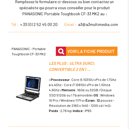
Remplissez le formulaire ci-dessous ou bien contactez un
spécialiste qui pourra vous conseiller pour le produit
PANASONIC Portable Toughbook CF-33 MK2 au :
Tél :
+ 33 (0) 2 52 45 00 20
Email :
a3@a3multimedia.com
PANASONIC - Portable
VOIR LA FICHE PRODUIT
Toughbook CF-33 MK2
LES PLUS : ULTRA DURCI,
CONVERTIBLE 2 EN 1 ...
Processeur :
Core i5 10310U vPro de 1.7Ghz
à 4.4Ghz - Core i7 10810U vPro de 1.1Ghz à
4.9Ghz
Mémoire :
16Gb ou 32GB / Disque
SSD 512Gb ou 1 Tb amovible
OS :
Windows
10 Pro / Windows 11 Pro
Écran : 12
pouces -
Résolution de 2160 x 1440 - 1200 cd / m2
Poids :
2,76 kg
Indice :
IP65