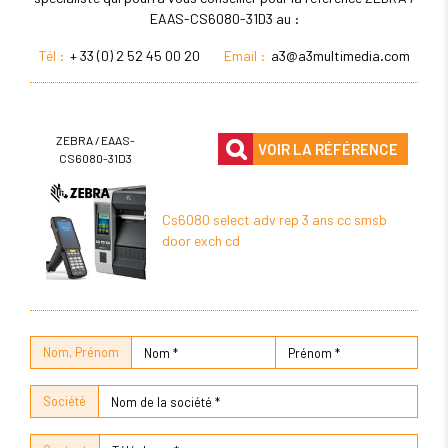
EAAS-CS6080-31D3 au :
Tél :
+ 33 (0) 2 52 45 00 20
Email :
a3@a3multimedia.com
ZEBRA / EAAS-
VOIR LA RÉFÉRENCE
CS6080-31D3
Cs6080 select adv rep 3 ans cc smsb
door exch cd
Nom, Prénom
Société