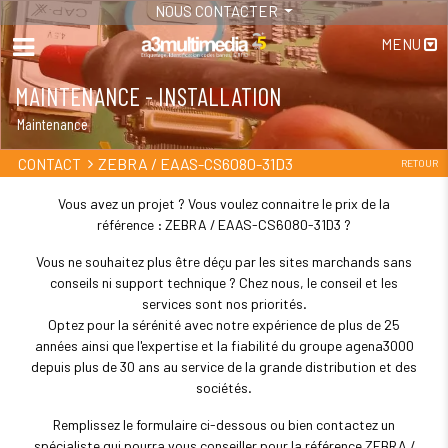
NOUS CONTACTER
MENU
MAINTENANCE - INSTALLATION
Maintenance
ZEBRA / EAAS-CS6080-31D3
CONTACT
RETOUR
Vous avez un projet ? Vous voulez connaitre le prix de la
référence : ZEBRA / EAAS-CS6080-31D3 ?
Vous ne souhaitez plus être déçu par les sites marchands sans
conseils ni support technique ? Chez nous, le conseil et les
services sont nos priorités.
Optez pour la sérénité avec notre expérience de plus de 25
années ainsi que l'expertise et la fiabilité du groupe agena3000
depuis plus de 30 ans au service de la grande distribution et des
sociétés.
Remplissez le formulaire ci-dessous ou bien contactez un
spécialiste qui pourra vous conseiller pour la référence ZEBRA /