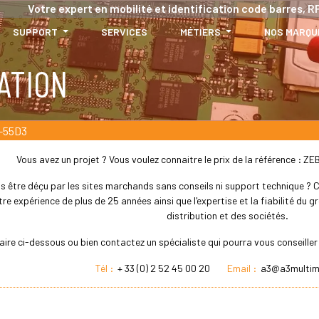
Votre expert en mobilité et identification code barres, RF
SUPPORT
SERVICES
MÉTIERS
NOS MARQU
ATION
-55D3
Vous avez un projet ? Vous voulez connaitre le prix de la référence 
s être déçu par les sites marchands sans conseils ni support technique ? Che
re expérience de plus de 25 années ainsi que l'expertise et la fiabilité du
distribution et des sociétés.
laire ci-dessous ou bien contactez un spécialiste qui pourra vous conseil
Tél :
+ 33 (0) 2 52 45 00 20
Email :
a3@a3multim