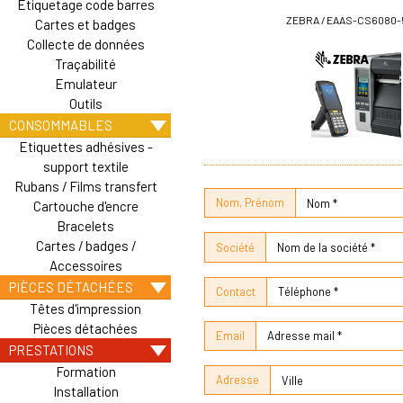
Etiquetage code barres
ZEBRA / EAAS-CS6080-
Cartes et badges
Collecte de données
Traçabilité
Emulateur
Outils
CONSOMMABLES
Etiquettes adhésives -
support textile
Rubans / Films transfert
Nom, Prénom
Cartouche d'encre
Bracelets
Cartes / badges /
Société
Accessoires
PIÈCES DÉTACHÉES
Contact
Têtes d'impression
Pièces détachées
Email
PRESTATIONS
Formation
Adresse
Installation