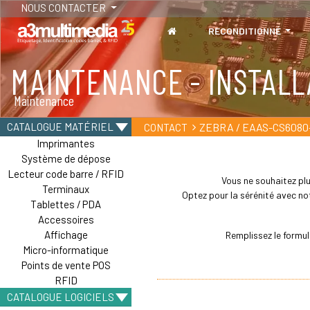
NOUS CONTACTER
RECONDITIONNÉ
MAINTENANCE - INSTALL
Maintenance
ZEBRA / EAAS-CS6080
CATALOGUE MATÉRIEL
CONTACT
Imprimantes
Système de dépose
Lecteur code barre / RFID
Vous ne souhaitez plu
Terminaux
Optez pour la sérénité avec not
Tablettes / PDA
Accessoires
Affichage
Remplissez le formu
Micro-informatique
Points de vente POS
RFID
CATALOGUE LOGICIELS