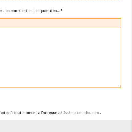
, les contraintes, les quantités...*
actez à tout moment à l'adresse
a3@a3multimedia.com
.