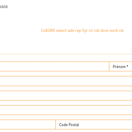
55D3
Cs6080 select adv rep 5yr cc rsb door exch cd