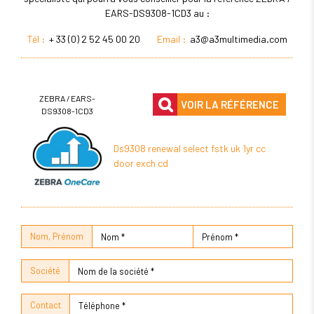
EARS-DS9308-1CD3 au :
Tél :
+ 33 (0) 2 52 45 00 20
Email :
a3@a3multimedia.com
ZEBRA / EARS-
VOIR LA RÉFÉRENCE
DS9308-1CD3
Ds9308 renewal select fstk uk 1yr cc
door exch cd
Nom, Prénom
Société
Contact