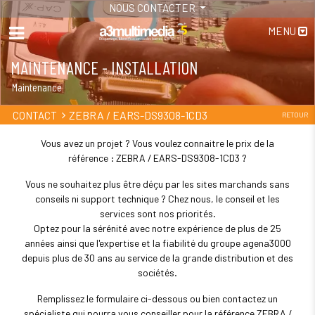
NOUS CONTACTER
MENU
MAINTENANCE - INSTALLATION
Maintenance
ZEBRA / EARS-DS9308-1CD3
CONTACT
RETOUR
Vous avez un projet ? Vous voulez connaitre le prix de la
référence : ZEBRA / EARS-DS9308-1CD3 ?
Vous ne souhaitez plus être déçu par les sites marchands sans
conseils ni support technique ? Chez nous, le conseil et les
services sont nos priorités.
Optez pour la sérénité avec notre expérience de plus de 25
années ainsi que l'expertise et la fiabilité du groupe agena3000
depuis plus de 30 ans au service de la grande distribution et des
sociétés.
Remplissez le formulaire ci-dessous ou bien contactez un
spécialiste qui pourra vous conseiller pour la référence ZEBRA /