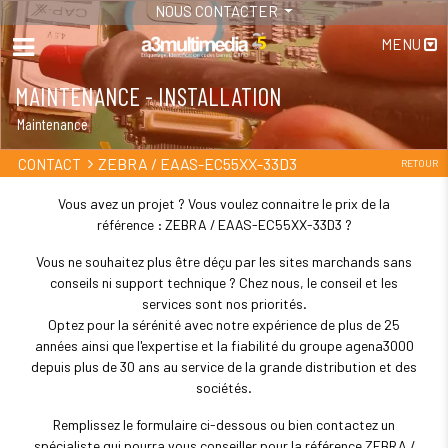
NOUS CONTACTER
MENU
MAINTENANCE - INSTALLATION
Maintenance
ZEBRA / EAAS-EC55XX-33D3
CONTACT
RETOUR
Vous avez un projet ? Vous voulez connaitre le prix de la
référence : ZEBRA / EAAS-EC55XX-33D3 ?
Vous ne souhaitez plus être déçu par les sites marchands sans
conseils ni support technique ? Chez nous, le conseil et les
services sont nos priorités.
Optez pour la sérénité avec notre expérience de plus de 25
années ainsi que l'expertise et la fiabilité du groupe agena3000
depuis plus de 30 ans au service de la grande distribution et des
sociétés.
Remplissez le formulaire ci-dessous ou bien contactez un
spécialiste qui pourra vous conseiller pour la référence ZEBRA /