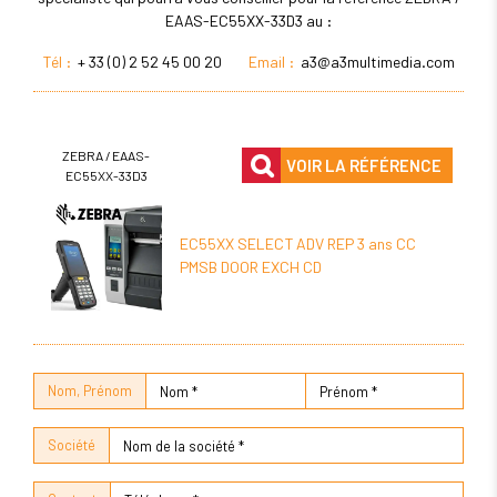
EAAS-EC55XX-33D3 au :
Tél :
+ 33 (0) 2 52 45 00 20
Email :
a3@a3multimedia.com
ZEBRA / EAAS-
VOIR LA RÉFÉRENCE
EC55XX-33D3
EC55XX SELECT ADV REP 3 ans CC
PMSB DOOR EXCH CD
Nom, Prénom
Société