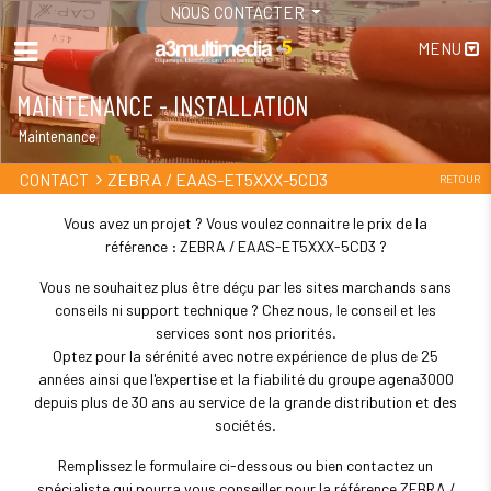
NOUS CONTACTER
MENU
MAINTENANCE - INSTALLATION
Maintenance
ZEBRA / EAAS-ET5XXX-5CD3
CONTACT
RETOUR
Vous avez un projet ? Vous voulez connaitre le prix de la
référence : ZEBRA / EAAS-ET5XXX-5CD3 ?
Vous ne souhaitez plus être déçu par les sites marchands sans
conseils ni support technique ? Chez nous, le conseil et les
services sont nos priorités.
Optez pour la sérénité avec notre expérience de plus de 25
années ainsi que l'expertise et la fiabilité du groupe agena3000
depuis plus de 30 ans au service de la grande distribution et des
sociétés.
Remplissez le formulaire ci-dessous ou bien contactez un
spécialiste qui pourra vous conseiller pour la référence ZEBRA /