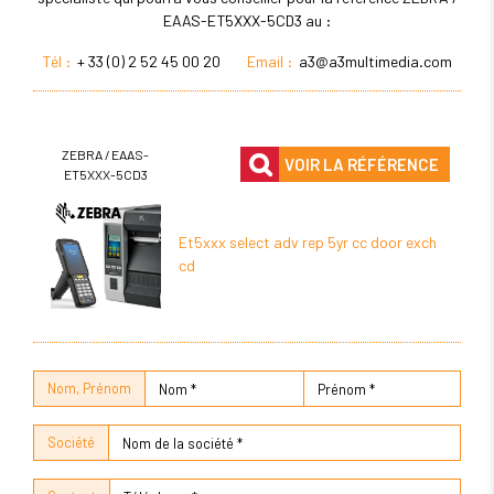
EAAS-ET5XXX-5CD3 au :
Tél :
+ 33 (0) 2 52 45 00 20
Email :
a3@a3multimedia.com
ZEBRA / EAAS-
VOIR LA RÉFÉRENCE
ET5XXX-5CD3
Et5xxx select adv rep 5yr cc door exch
cd
Nom, Prénom
Société