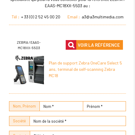
EAAS-MC18XX-55D3 au :
Tél :
+ 33 (0) 2 52 45 00 20
Email :
a3@a3multimedia.com
ZEBRA / EAAS-
VOIR LA RÉFÉRENCE
MC18XX-55D3
Plan de support Zebra OneCare Select 5
ans, terminal de self-scanning Zebra
MC18
Nom, Prénom
Société