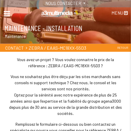
NOUS CONTACTER
MENU
MAINTENANCE - INSTALLATION
Maintenance
ZEBRA / EAAS-MC18XX-55D3
CONTACT
RETOUR
Vous avez un projet ? Vous voulez connaitre le prix de la
référence : ZEBRA / EAAS-MC18XX-55D3 ?
Vous ne souhaitez plus être déçu par les sites marchands sans
conseils ni support technique ? Chez nous, le conseil et les
services sont nos priorités.
Optez pour la sérénité avec notre expérience de plus de 25
années ainsi que l'expertise et la fiabilité du groupe agena3000
depuis plus de 30 ans au service de la grande distribution et des
sociétés.
Remplissez le formulaire ci-dessous ou bien contactez un
spécialiste qui pourra vous conseiller pour la référence ZEBRA /