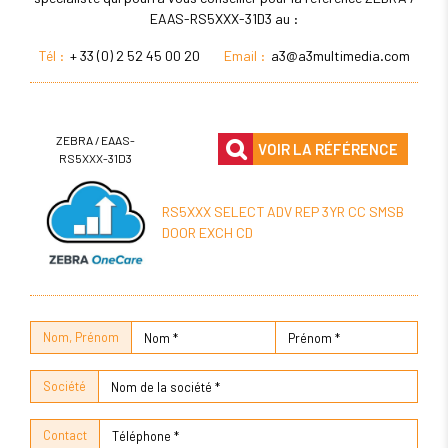
EAAS-RS5XXX-31D3 au :
Tél :
+ 33 (0) 2 52 45 00 20
Email :
a3@a3multimedia.com
ZEBRA / EAAS-
VOIR LA RÉFÉRENCE
RS5XXX-31D3
RS5XXX SELECT ADV REP 3YR CC SMSB
DOOR EXCH CD
Nom, Prénom
Société
Contact