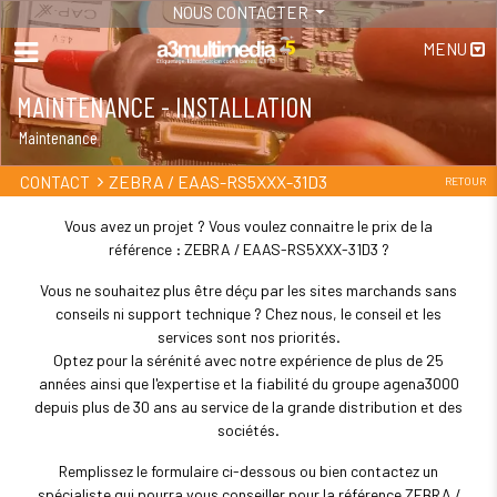
NOUS CONTACTER
MENU
MAINTENANCE - INSTALLATION
Maintenance
ZEBRA / EAAS-RS5XXX-31D3
CONTACT
RETOUR
Vous avez un projet ? Vous voulez connaitre le prix de la
référence : ZEBRA / EAAS-RS5XXX-31D3 ?
Vous ne souhaitez plus être déçu par les sites marchands sans
conseils ni support technique ? Chez nous, le conseil et les
services sont nos priorités.
Optez pour la sérénité avec notre expérience de plus de 25
années ainsi que l'expertise et la fiabilité du groupe agena3000
depuis plus de 30 ans au service de la grande distribution et des
sociétés.
Remplissez le formulaire ci-dessous ou bien contactez un
spécialiste qui pourra vous conseiller pour la référence ZEBRA /