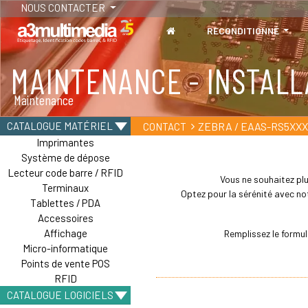
NOUS CONTACTER
RECONDITIONNÉ
MAINTENANCE - INSTALL
Maintenance
ZEBRA / EAAS-RS5XXX
CATALOGUE MATÉRIEL
CONTACT
Imprimantes
Système de dépose
Lecteur code barre / RFID
Vous ne souhaitez plu
Terminaux
Optez pour la sérénité avec not
Tablettes / PDA
Accessoires
Affichage
Remplissez le formu
Micro-informatique
Points de vente POS
RFID
CATALOGUE LOGICIELS