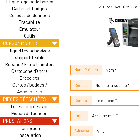
Etiquetage code barres
ZEBRA / EAAS-RS5XXX
Cartes et badges
Collecte de données
Traçabilité
Emulateur
Outils
CONSOMMABLES
Etiquettes adhésives -
support textile
Rubans / Films transfert
Nom, Prénom
Cartouche d'encre
Bracelets
Cartes / badges /
Société
Accessoires
PIÈCES DÉTACHÉES
Contact
Têtes d'impression
Pièces détachées
Email
PRESTATIONS
Formation
Adresse
Installation