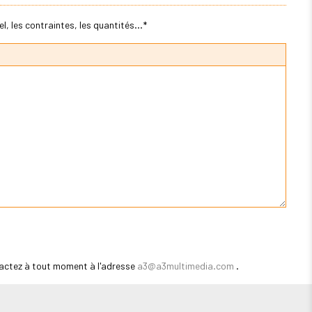
, les contraintes, les quantités...*
actez à tout moment à l'adresse
a3@a3multimedia.com
.