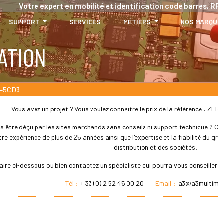
Votre expert en mobilité et identification code barres, RF
SUPPORT
SERVICES
MÉTIERS
NOS MARQU
ATION
-5CD3
Vous avez un projet ? Vous voulez connaitre le prix de la référence 
s être déçu par les sites marchands sans conseils ni support technique ? Che
re expérience de plus de 25 années ainsi que l'expertise et la fiabilité du
distribution et des sociétés.
laire ci-dessous ou bien contactez un spécialiste qui pourra vous conseil
Tél :
+ 33 (0) 2 52 45 00 20
Email :
a3@a3multim