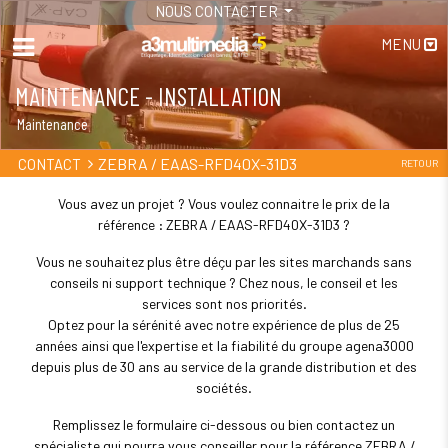
NOUS CONTACTER
MENU
MAINTENANCE - INSTALLATION
Maintenance
ZEBRA / EAAS-RFD40X-31D3
CONTACT
RETOUR
Vous avez un projet ? Vous voulez connaitre le prix de la
référence : ZEBRA / EAAS-RFD40X-31D3 ?
Vous ne souhaitez plus être déçu par les sites marchands sans
conseils ni support technique ? Chez nous, le conseil et les
services sont nos priorités.
Optez pour la sérénité avec notre expérience de plus de 25
années ainsi que l'expertise et la fiabilité du groupe agena3000
depuis plus de 30 ans au service de la grande distribution et des
sociétés.
Remplissez le formulaire ci-dessous ou bien contactez un
spécialiste qui pourra vous conseiller pour la référence ZEBRA /