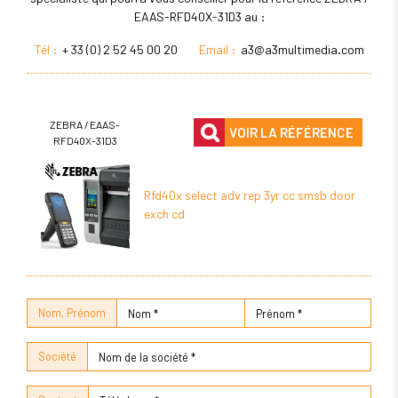
EAAS-RFD40X-31D3 au :
Tél :
+ 33 (0) 2 52 45 00 20
Email :
a3@a3multimedia.com
ZEBRA / EAAS-
VOIR LA RÉFÉRENCE
RFD40X-31D3
Rfd40x select adv rep 3yr cc smsb door
exch cd
Nom, Prénom
Société