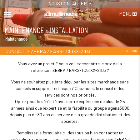
NOUS CONTACTER
MENU
MAINTENANCE - INSTALLATION
Maintenance
ZEBRA / EARS-TC51XX-21D3
CONTACT
RETOUR
Vous avez un projet ? Vous voulez connaitre le prix de la
référence : ZEBRA / EARS-TC51XX-21D3 ?
Vous ne souhaitez plus être déçu par les sites marchands sans
conseils ni support technique ? Chez nous, le conseil et les
services sont nos priorités.
Optez pour la sérénité avec notre expérience de plus de 25
années ainsi que l'expertise et la fiabilité du groupe agena3000
depuis plus de 30 ans au service de la grande distribution et des
sociétés.
Remplissez le formulaire ci-dessous ou bien contactez un
spécialiste qui pourra vous conseiller pour la référence ZEBRA /