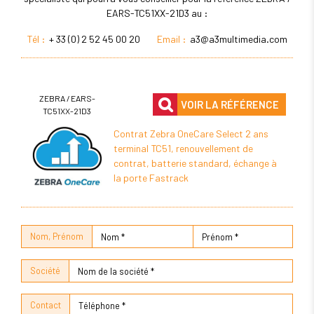
EARS-TC51XX-21D3 au :
Tél :
+ 33 (0) 2 52 45 00 20
Email :
a3@a3multimedia.com
ZEBRA / EARS-
VOIR LA RÉFÉRENCE
TC51XX-21D3
Contrat Zebra OneCare Select 2 ans
terminal TC51, renouvellement de
contrat, batterie standard, échange à
la porte Fastrack
Nom, Prénom
Société
Contact