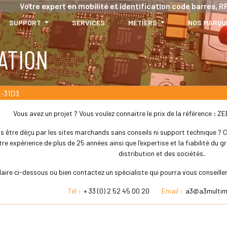
Votre expert en mobilité et identification code barres, RF
SUPPORT
SERVICES
MÉTIERS
NOS MARQU
ATION
-31D3
Vous avez un projet ? Vous voulez connaitre le prix de la référence :
s être déçu par les sites marchands sans conseils ni support technique ? Che
re expérience de plus de 25 années ainsi que l'expertise et la fiabilité du
distribution et des sociétés.
laire ci-dessous ou bien contactez un spécialiste qui pourra vous conseil
Tél :
+ 33 (0) 2 52 45 00 20
Email :
a3@a3multim