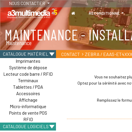
NOUS CONTACTER
RECONDITIONNÉ
MAINTENANCE - INSTALL
TABLETTES
Maintenance
Tablettes durcies - Étanches - Résistantes
ZEBRA / EAAS-ET4XXX
CATALOGUE MATÉRIEL
CONTACT
Imprimantes
Système de dépose
Lecteur code barre / RFID
Vous ne souhaitez plu
Terminaux
Optez pour la sérénité avec not
Tablettes / PDA
Accessoires
Affichage
Remplissez le formu
Micro-informatique
Points de vente POS
RFID
CATALOGUE LOGICIELS