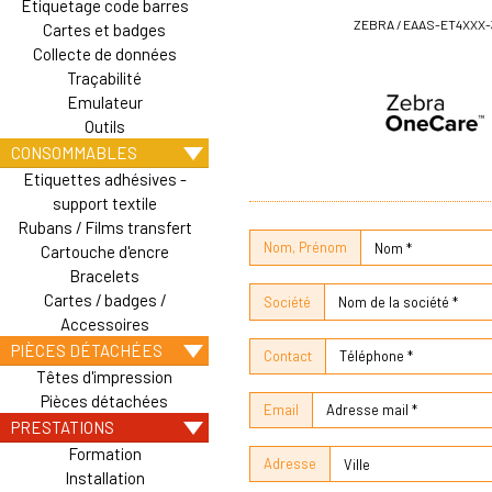
Etiquetage code barres
ZEBRA / EAAS-ET4XXX-
Cartes et badges
Collecte de données
Traçabilité
Emulateur
Outils
CONSOMMABLES
Etiquettes adhésives -
support textile
Rubans / Films transfert
Nom, Prénom
Cartouche d'encre
Bracelets
Cartes / badges /
Société
Accessoires
PIÈCES DÉTACHÉES
Contact
Têtes d'impression
Pièces détachées
Email
PRESTATIONS
Formation
Adresse
Installation