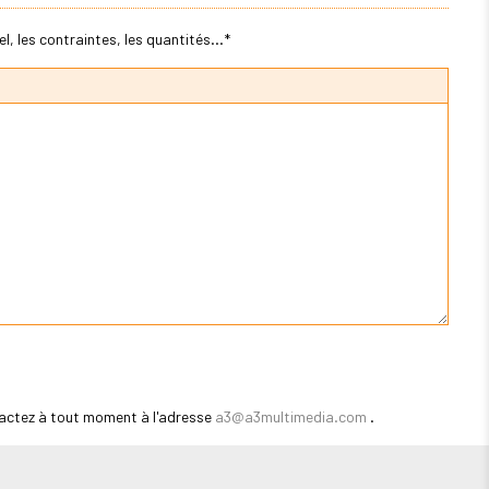
, les contraintes, les quantités...*
actez à tout moment à l'adresse
a3@a3multimedia.com
.