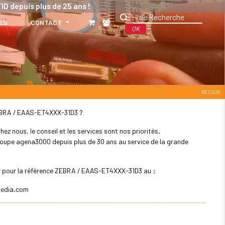
ID depuis plus de 25 ans !
ES
CONTACT
OK
RETOUR
 ZEBRA / EAAS-ET4XXX-31D3 ?
z nous, le conseil et les services sont nos priorités.
 groupe agena3000 depuis plus de 30 ans au service de la grande
ler pour la référence ZEBRA / EAAS-ET4XXX-31D3 au :
edia.com