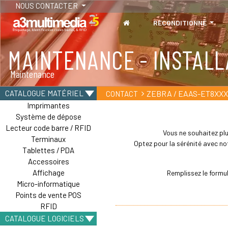
NOUS CONTACTER
RECONDITIONNÉ
MAINTENANCE - INSTALL
Maintenance
ZEBRA / EAAS-ET8XXX
CATALOGUE MATÉRIEL
CONTACT
Imprimantes
Système de dépose
Lecteur code barre / RFID
Vous ne souhaitez plu
Terminaux
Optez pour la sérénité avec not
Tablettes / PDA
Accessoires
Affichage
Remplissez le formu
Micro-informatique
Points de vente POS
RFID
CATALOGUE LOGICIELS