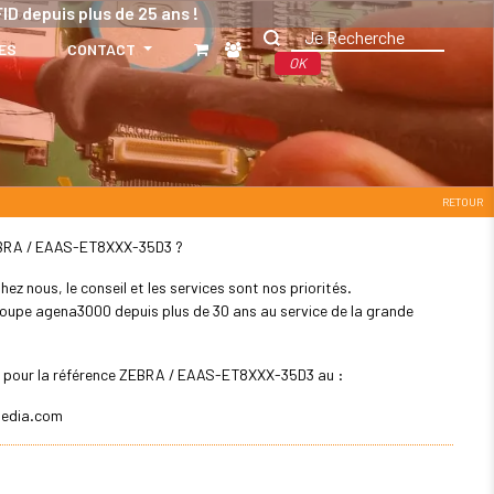
ID depuis plus de 25 ans !
ES
CONTACT
OK
RETOUR
: ZEBRA / EAAS-ET8XXX-35D3 ?
z nous, le conseil et les services sont nos priorités.
 groupe agena3000 depuis plus de 30 ans au service de la grande
ler pour la référence ZEBRA / EAAS-ET8XXX-35D3 au :
edia.com