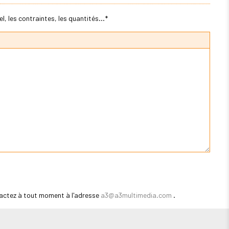
, les contraintes, les quantités...*
actez à tout moment à l'adresse
a3@a3multimedia.com
.