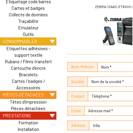
Etiquetage code barres
ZEBRA / EAAS-ET8XXX-
Cartes et badges
Collecte de données
Traçabilité
Emulateur
Outils
CONSOMMABLES
Etiquettes adhésives -
support textile
Rubans / Films transfert
Nom, Prénom
Cartouche d'encre
Bracelets
Cartes / badges /
Société
Accessoires
PIÈCES DÉTACHÉES
Contact
Têtes d'impression
Pièces détachées
Email
PRESTATIONS
Formation
Adresse
Installation