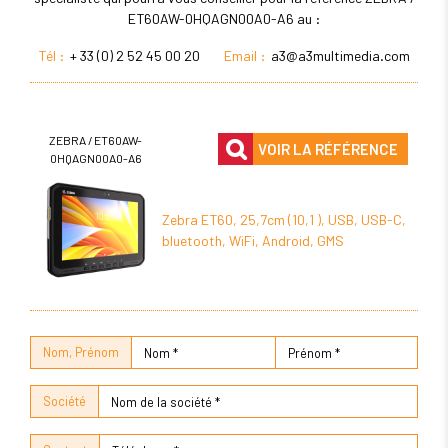
ET60AW-0HQAGN00A0-A6 au :
Tél :
+ 33 (0) 2 52 45 00 20
Email :
a3@a3multimedia.com
ZEBRA / ET60AW-
VOIR LA RÉFÉRENCE
0HQAGN00A0-A6
Zebra ET60, 25,7cm (10,1 ), USB, USB-C,
bluetooth, WiFi, Android, GMS
Nom, Prénom
Société