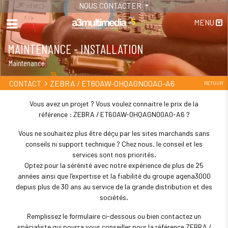
NOUS CONTACTER
MENU
MAINTENANCE - INSTALLATION
Maintenance
ZEBRA / ET60AW-0HQAGN00A0-A6
CONTACT
RETOUR
Vous avez un projet ? Vous voulez connaitre le prix de la
référence : ZEBRA / ET60AW-0HQAGN00A0-A6 ?
Vous ne souhaitez plus être déçu par les sites marchands sans
conseils ni support technique ? Chez nous, le conseil et les
services sont nos priorités.
Optez pour la sérénité avec notre expérience de plus de 25
années ainsi que l'expertise et la fiabilité du groupe agena3000
depuis plus de 30 ans au service de la grande distribution et des
sociétés.
Remplissez le formulaire ci-dessous ou bien contactez un
spécialiste qui pourra vous conseiller pour la référence ZEBRA /