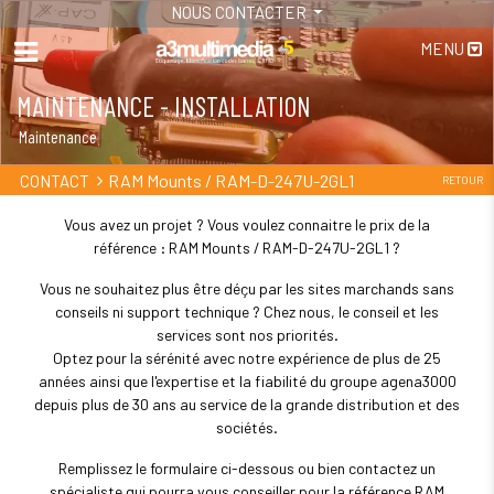
NOUS CONTACTER
MENU
MAINTENANCE - INSTALLATION
Maintenance
RAM Mounts / RAM-D-247U-2GL1
CONTACT
RETOUR
Vous avez un projet ? Vous voulez connaitre le prix de la
référence : RAM Mounts / RAM-D-247U-2GL1 ?
Vous ne souhaitez plus être déçu par les sites marchands sans
conseils ni support technique ? Chez nous, le conseil et les
services sont nos priorités.
Optez pour la sérénité avec notre expérience de plus de 25
années ainsi que l'expertise et la fiabilité du groupe agena3000
depuis plus de 30 ans au service de la grande distribution et des
sociétés.
Remplissez le formulaire ci-dessous ou bien contactez un
spécialiste qui pourra vous conseiller pour la référence RAM