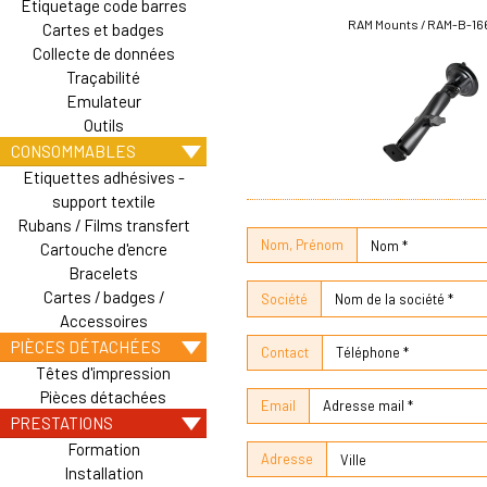
Etiquetage code barres
RAM Mounts / RAM-B-1
Cartes et badges
Collecte de données
Traçabilité
Emulateur
Outils
CONSOMMABLES
Etiquettes adhésives -
support textile
Rubans / Films transfert
Nom, Prénom
Cartouche d'encre
Bracelets
Cartes / badges /
Société
Accessoires
PIÈCES DÉTACHÉES
Contact
Têtes d'impression
Pièces détachées
Email
PRESTATIONS
Formation
Adresse
Installation