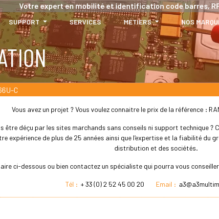
Votre expert en mobilité et identification code barres, RF
SUPPORT
SERVICES
MÉTIERS
NOS MARQU
ATION
66U-C
Vous avez un projet ? Vous voulez connaitre le prix de la référence :
s être déçu par les sites marchands sans conseils ni support technique ? Che
re expérience de plus de 25 années ainsi que l'expertise et la fiabilité du
distribution et des sociétés.
laire ci-dessous ou bien contactez un spécialiste qui pourra vous conseill
Tél :
+ 33 (0) 2 52 45 00 20
Email :
a3@a3multim