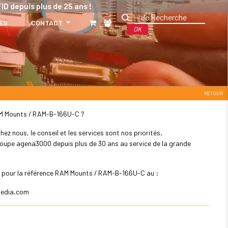
ID depuis plus de 25 ans !
ES
CONTACT
OK
RETOUR
 RAM Mounts / RAM-B-166U-C ?
z nous, le conseil et les services sont nos priorités.
 groupe agena3000 depuis plus de 30 ans au service de la grande
er pour la référence RAM Mounts / RAM-B-166U-C au :
edia.com