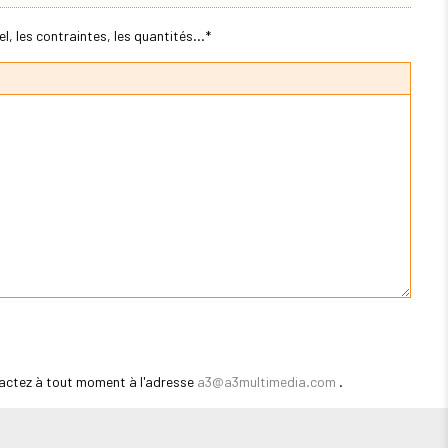
, les contraintes, les quantités...*
actez à tout moment à l'adresse
a3@a3multimedia.com
.