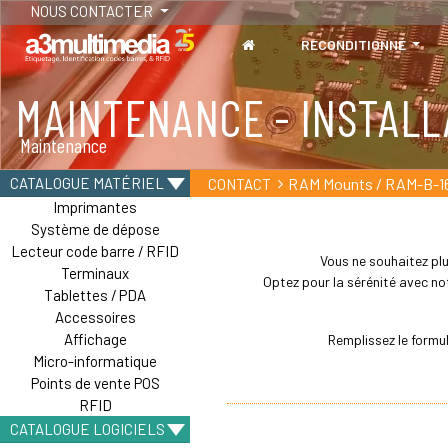
NOUS CONTACTER
RECONDITIONNÉ
MAINTENANCE - INSTALL
TABLETTES
Maintenance
Tablettes durcies - Étanches - Résistantes
RAM Mounts / RAM-B-1
CATALOGUE MATÉRIEL
CONTACT
Imprimantes
Système de dépose
Lecteur code barre / RFID
Vous ne souhaitez plu
Terminaux
Optez pour la sérénité avec not
Tablettes / PDA
Accessoires
Affichage
Remplissez le formu
Micro-informatique
Points de vente POS
RFID
CATALOGUE LOGICIELS