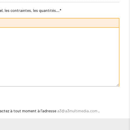
, les contraintes, les quantités...*
actez à tout moment à l'adresse
a3@a3multimedia.com
.