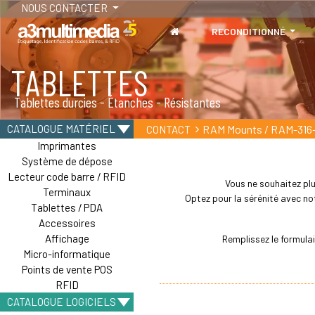
NOUS CONTACTER
RECONDITIONNÉ
TABLETTES
Tablettes durcies - Étanches - Résistantes
RAM Mounts / RAM-316
CATALOGUE MATÉRIEL
CONTACT
Imprimantes
Système de dépose
Lecteur code barre / RFID
Vous ne souhaitez plu
Terminaux
Optez pour la sérénité avec not
Tablettes / PDA
Accessoires
Affichage
Remplissez le formula
Micro-informatique
Points de vente POS
RFID
CATALOGUE LOGICIELS