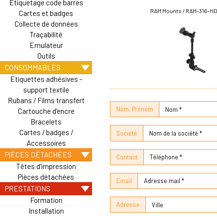
Etiquetage code barres
RAM Mounts / RAM-316-H
Cartes et badges
Collecte de données
Traçabilité
Emulateur
Outils
CONSOMMABLES
Etiquettes adhésives -
support textile
Rubans / Films transfert
Nom, Prénom
Cartouche d'encre
Bracelets
Cartes / badges /
Société
Accessoires
PIÈCES DÉTACHÉES
Contact
Têtes d'impression
Pièces détachées
Email
PRESTATIONS
Formation
Adresse
Installation