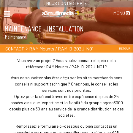
NOUS CONTACTER
MENU
MAINTENANCE - INSTALLATION
Maintenance
RAM Mounts / RAM-D-202U-NO1
CONTACT
RETOUR
Vous avez un projet ? Vous voulez connaitre le prix de la
référence : RAM Mounts / RAM-D-202U-NO1 ?
Vous ne souhaitez plus être déçu par les sites marchands sans
conseils ni support technique ? Chez nous, le conseil et les
services sont nos priorités.
Optez pour la sérénité avec notre expérience de plus de 25
années ainsi que l'expertise et la fiabilité du groupe agena3000
depuis plus de 30 ans au service de la grande distribution et des
sociétés.
Remplissez le formulaire ci-dessous ou bien contactez un
spécialiste qui pourra vous conseiller pour la référence RAM