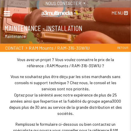
NOUS CONTACTER
MENU
MAINTENANCE - INSTALLATION
Maintenance
RAM Mounts / RAM-316-3SW1U
CONTACT
RETOUR
Vous avez un projet ? Vous voulez connaitre le prix de la
référence : RAM Mounts / RAM-316-3SW1U ?
Vous ne souhaitez plus être déçu par les sites marchands sans
conseils ni support technique ? Chez nous, le conseil et les
services sont nos priorités.
Optez pour la sérénité avec notre expérience de plus de 25
années ainsi que l'expertise et la fiabilité du groupe agena3000
depuis plus de 30 ans au service de la grande distribution et des
sociétés.
Remplissez le formulaire ci-dessous ou bien contactez un
spécialiste qui pourra vous conseiller pour la référence RAM