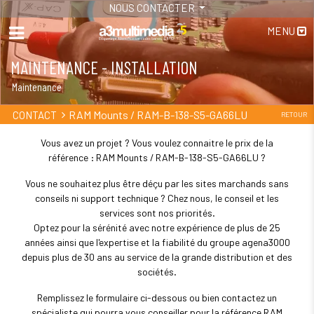
NOUS CONTACTER
MENU
MAINTENANCE - INSTALLATION
Maintenance
RAM Mounts / RAM-B-138-S5-GA66LU
CONTACT
RETOUR
Vous avez un projet ? Vous voulez connaitre le prix de la
référence : RAM Mounts / RAM-B-138-S5-GA66LU ?
Vous ne souhaitez plus être déçu par les sites marchands sans
conseils ni support technique ? Chez nous, le conseil et les
services sont nos priorités.
Optez pour la sérénité avec notre expérience de plus de 25
années ainsi que l'expertise et la fiabilité du groupe agena3000
depuis plus de 30 ans au service de la grande distribution et des
sociétés.
Remplissez le formulaire ci-dessous ou bien contactez un
spécialiste qui pourra vous conseiller pour la référence RAM