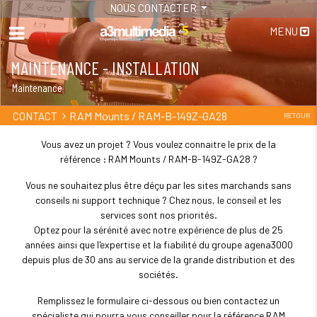
NOUS CONTACTER
MENU
MAINTENANCE - INSTALLATION
Maintenance
RAM Mounts / RAM-B-149Z-GA28
CONTACT
RETOUR
Vous avez un projet ? Vous voulez connaitre le prix de la
référence : RAM Mounts / RAM-B-149Z-GA28 ?
Vous ne souhaitez plus être déçu par les sites marchands sans
conseils ni support technique ? Chez nous, le conseil et les
services sont nos priorités.
Optez pour la sérénité avec notre expérience de plus de 25
années ainsi que l'expertise et la fiabilité du groupe agena3000
depuis plus de 30 ans au service de la grande distribution et des
sociétés.
Remplissez le formulaire ci-dessous ou bien contactez un
spécialiste qui pourra vous conseiller pour la référence RAM