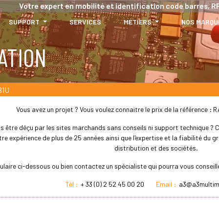
Votre expert en mobilité et identification code barres, RF
SUPPORT
SERVICES
MÉTIERS
NOS MARQU
ATION
81U
Vous avez un projet ? Vous voulez connaitre le prix de la référence 
s être déçu par les sites marchands sans conseils ni support technique ? Che
re expérience de plus de 25 années ainsi que l'expertise et la fiabilité du
distribution et des sociétés.
ulaire ci-dessous ou bien contactez un spécialiste qui pourra vous conseil
Tél :
+ 33 (0) 2 52 45 00 20
Email :
a3@a3multim