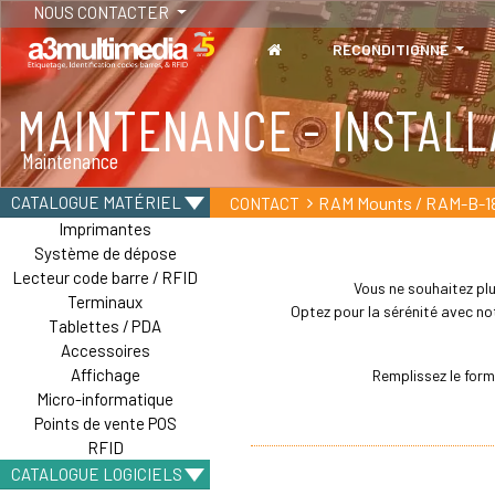
NOUS CONTACTER
RECONDITIONNÉ
MAINTENANCE - INSTALL
Maintenance
RAM Mounts / RAM-B-1
CATALOGUE MATÉRIEL
CONTACT
Imprimantes
Système de dépose
Lecteur code barre / RFID
Vous ne souhaitez plu
Terminaux
Optez pour la sérénité avec not
Tablettes / PDA
Accessoires
Affichage
Remplissez le form
Micro-informatique
Points de vente POS
RFID
CATALOGUE LOGICIELS