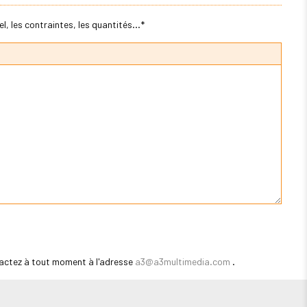
, les contraintes, les quantités...*
actez à tout moment à l'adresse
a3@a3multimedia.com
.