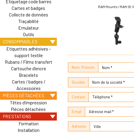
Etiquetage code barres
RAM Mounts / RAM-B-1
Cartes et badges
Collecte de données
Traçabilité
Emulateur
Outils
CONSOMMABLES
Etiquettes adhésives -
support textile
Rubans / Films transfert
Nom, Prénom
Cartouche d'encre
Bracelets
Cartes / badges /
Société
Accessoires
PIÈCES DÉTACHÉES
Contact
Têtes d'impression
Pièces détachées
Email
PRESTATIONS
Formation
Adresse
Installation