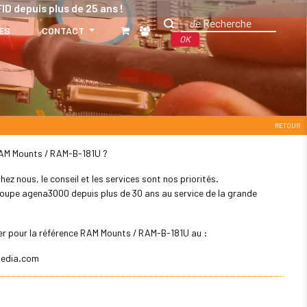
ID depuis plus de 25 ans !
ES
CONTACT
OK
RETOUR
: RAM Mounts / RAM-B-181U ?
z nous, le conseil et les services sont nos priorités.
 groupe agena3000 depuis plus de 30 ans au service de la grande
ler pour la référence RAM Mounts / RAM-B-181U au :
edia.com