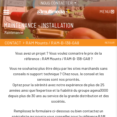
NOUS CONTACTER
MENU
MAINTENANCE - INSTALLATION
Maintenance
RAM Mounts / RAM-B-138-GA8
CONTACT
RETOUR
Vous avez un projet ? Vous voulez connaitre le prix de la
référence : RAM Mounts / RAM-B-138-GA8 ?
Vous ne souhaitez plus être déçu par les sites marchands sans
conseils ni support technique ? Chez nous, le conseil et les
services sont nos priorités.
Optez pour la sérénité avec notre expérience de plus de 25
années ainsi que l'expertise et la fiabilité du groupe agena3000
depuis plus de 30 ans au service de la grande distribution et des
sociétés.
Remplissez le formulaire ci-dessous ou bien contactez un
spécialiste qui pourra vous conseiller pour la référence RAM