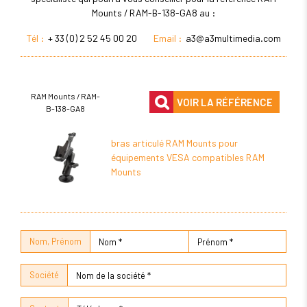
Mounts / RAM-B-138-GA8 au :
Tél :
+ 33 (0) 2 52 45 00 20
Email :
a3@a3multimedia.com
RAM Mounts / RAM-
VOIR LA RÉFÉRENCE
B-138-GA8
bras articulé RAM Mounts pour
équipements VESA compatibles RAM
Mounts
Nom, Prénom
Société