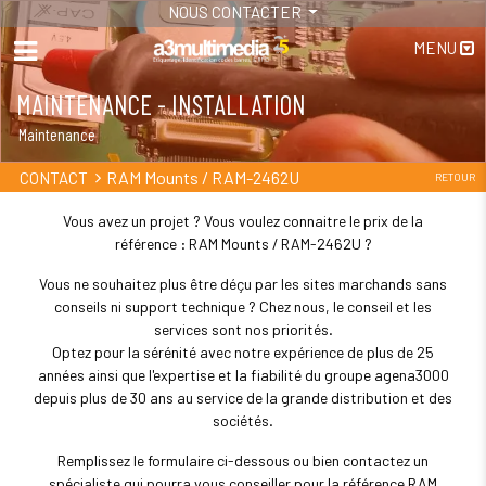
NOUS CONTACTER
MENU
MAINTENANCE - INSTALLATION
Maintenance
RAM Mounts / RAM-2462U
CONTACT
RETOUR
Vous avez un projet ? Vous voulez connaitre le prix de la
référence : RAM Mounts / RAM-2462U ?
Vous ne souhaitez plus être déçu par les sites marchands sans
conseils ni support technique ? Chez nous, le conseil et les
services sont nos priorités.
Optez pour la sérénité avec notre expérience de plus de 25
années ainsi que l'expertise et la fiabilité du groupe agena3000
depuis plus de 30 ans au service de la grande distribution et des
sociétés.
Remplissez le formulaire ci-dessous ou bien contactez un
spécialiste qui pourra vous conseiller pour la référence RAM