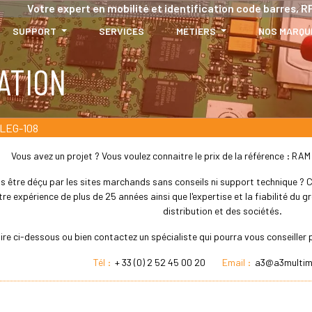
Votre expert en mobilité et identification code barres, RF
SUPPORT
SERVICES
MÉTIERS
NOS MARQU
ATION
LEG-108
Vous avez un projet ? Vous voulez connaitre le prix de la référence : 
s être déçu par les sites marchands sans conseils ni support technique ? Che
re expérience de plus de 25 années ainsi que l'expertise et la fiabilité du
distribution et des sociétés.
aire ci-dessous ou bien contactez un spécialiste qui pourra vous conseille
Tél :
+ 33 (0) 2 52 45 00 20
Email :
a3@a3multim