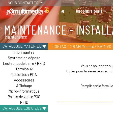
NOUS CONTACTER
RECONDITIONNÉ
MAINTENANCE - INSTALL
Maintenance
RAM Mounts / RAM-VC-
CATALOGUE MATÉRIEL
CONTACT
Imprimantes
Système de dépose
Lecteur code barre / RFID
Vous ne souhaitez plu
Terminaux
Optez pour la sérénité avec not
Tablettes / PDA
Accessoires
Affichage
Remplissez le formul
Micro-informatique
Points de vente POS
RFID
CATALOGUE LOGICIELS