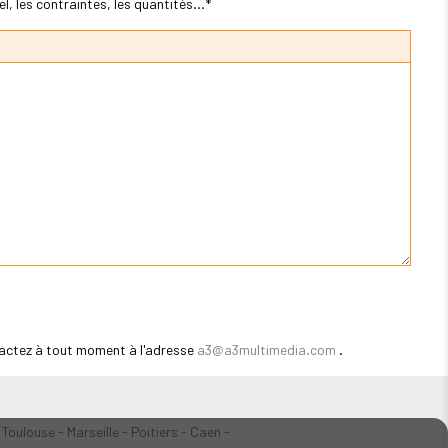
, les contraintes, les quantités...*
actez à tout moment à l'adresse
a3@a3multimedia.com
.
 Toulouse - Marseille - Poitiers - Caen -