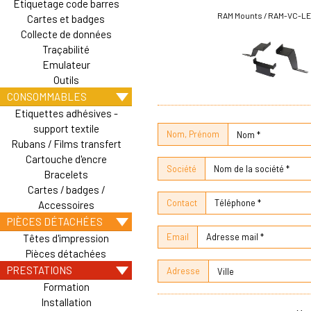
Etiquetage code barres
RAM Mounts / RAM-VC-L
Cartes et badges
Collecte de données
Traçabilité
Emulateur
Outils
CONSOMMABLES
Etiquettes adhésives -
support textile
Nom, Prénom
Rubans / Films transfert
Cartouche d'encre
Société
Bracelets
Cartes / badges /
Contact
Accessoires
PIÈCES DÉTACHÉES
Email
Têtes d'impression
Pièces détachées
PRESTATIONS
Adresse
Formation
Installation