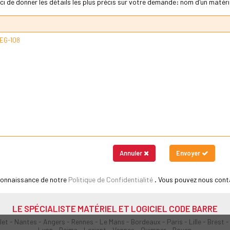
ci de donner les détails les plus précis sur votre demande: nom d'un matériel
Annuler
Envoyer
 connaissance de notre
Politique de Confidentialité
. Vous pouvez nous cont
LE SPÉCIALISTE MATÉRIEL ET LOGICIEL CODE BARRE
olet - Nantes - Angers - Rennes - Le Mans - Bordeaux - Paris - Lille - Brest -
Lyon - Reims - Lorient - Vannes - Quimper - Rouen